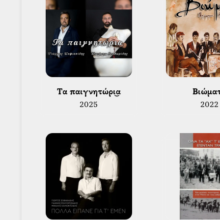
 Τα παιγνητώρι͜α 
 Βιώμα
2025
2022