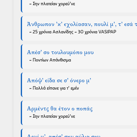
- Σην πλατείαν χορεύ’νε
Άνθρωπον ’κ’ εχολίασαν, πουλί μ’, τ’ εσά τα
- 25 χρόνια Ασλανίδης - 30 χρόνια VASIPAP
Απέσ’ σο τουλουμόπο μου
- Ποντίων Απάνθισμα
Απόψ’ είδα σε σ’ όνερο μ’
- Πολλά είπανε για τ’ εμέν
Αρμέντς θα έτον ο ποπάς
- Σην πλατείαν χορεύ’νε