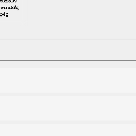
ντιακές 
φές 