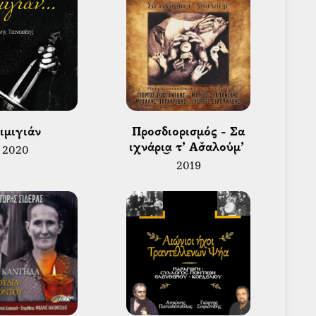
Κιμιγιάν 
 Προσδιορισμός - Σα 
ιχνάρι͜α τ’ Ασ̌αλούμ’ 
2020
2019