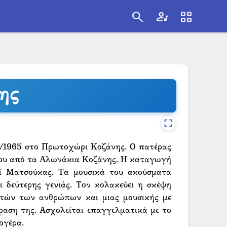
search
artist
view_cozy
search
ης
1/1965 στο Πρωτοχώρι Κοζάνης. Ο πατέρας
 του από τα Αλωνάκια Κοζάνης. Η καταγωγή
οϊ Ματσούκας. Τα μουσικά του ακούσματα
 δεύτερης γενιάς. Τον κολακεύει η σκέψη
αυτών των ανθρώπων και μιας μουσικής με
ραση της. Ασχολείται επαγγελματικά με το
ογέρα.