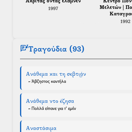
 Ακρίτας όντας έλαμνεν 
 Κέντρο Ποντιακών 
Μελετών | Πο
1997
Καταγρα
1992
lyrics
Τραγούδια (93)
Ανάθεμα και τη σεβτι͜άν
- Άβζηστος καντήλα
Ανάθεμα ντο έζησα
- Πολλά είπανε για τ’ εμέν
Αναστάσιμα