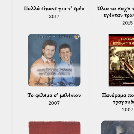
 Πολλά είπανε για τ’ εμέν 
 Όλια τα «αχ» τ’ εμέτερα, 
εγένταν τρα
2017
2015
 Το φίλεμα σ’ μελένιον 
 Πανόραμα ποντιακού 
τραγουδ
2007
2007