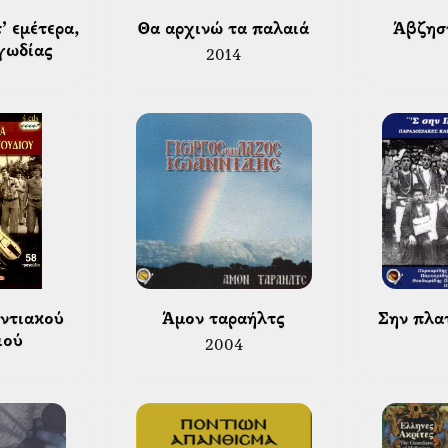
 Θα αρχινώ τα παλαιά 
 Άβζησ
γωδίας 
2014
 Άμον ταραήλτς 
 Σην πλα
ιού 
2004