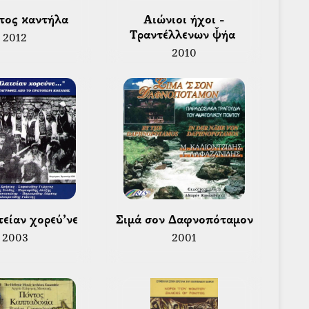
τος καντήλα 
 Αιώνιοι ήχοι - 
Τραντέλλενων ψ̌ήα 
2012
2010
τείαν χορεύ’νε 
 Σιμά σον Δαφνοπόταμον 
2003
2001