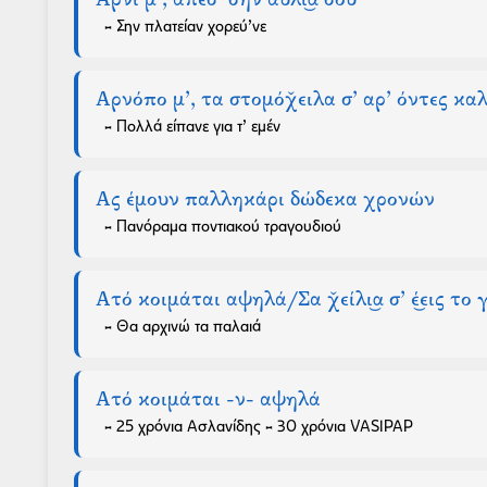
Αρνί μ’, απέσ’ σην αύλι͜α σου
- Σην πλατείαν χορεύ’νε
Αρνόπο μ’, τα στομόχ̌ειλα σ’ αρ’ όντες καλ
- Πολλά είπανε για τ’ εμέν
Ας έμουν παλληκάρι δώδεκα χρονών
- Πανόραμα ποντιακού τραγουδιού
Ατό κοιμάται αψηλά/Σα χ̌είλι͜α σ’ έ͜εις το
- Θα αρχινώ τα παλαιά
Ατό κοιμάται -ν- αψηλά
- 25 χρόνια Ασλανίδης - 30 χρόνια VASIPAP