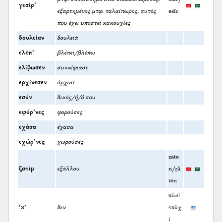
γεσίρ’
εξαρτημένος μτφ. ταλαίπωρος, αυτός
esīr
που έχει υποστεί κακουχίες
δουλείαν
δουλειά
ελέπ’
βλέπει/βλέπω
ελίβωσεν
συννέφιασε
ερχίνεσεν
άρχισε
εσόν
δικός/ή/ό σου
εφόρ’νες
φορούσες
εχάσα
έχασα
εχώρ’νες
χωρούσες
zate
ζατίμ
εξάλλου
n/ẕā
ten
οὐκί
’κ’
δεν
<οὐχ
ί