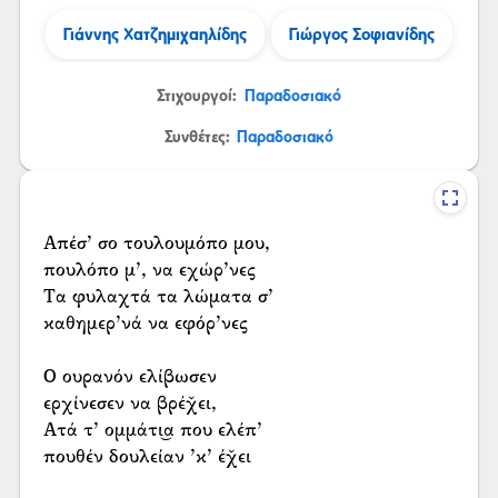
Γιάννης Χατζημιχαηλίδης
Γιώργος Σοφιανίδης
Στιχουργοί:
Παραδοσιακό
Συνθέτες:
Παραδοσιακό
Απέσ’ σο τουλουμόπο μου,
πουλόπο μ’, να εχώρ’νες
Τα φυλαχτά τα λώματα σ’
καθημερ’νά να εφόρ’νες
Ο ουρανόν ελίβωσεν
ερχίνεσεν να βρέχ̌ει,
Ατά τ’ ομμάτι͜α που ελέπ’
πουθέν δουλείαν ’κ’ έχ̌ει