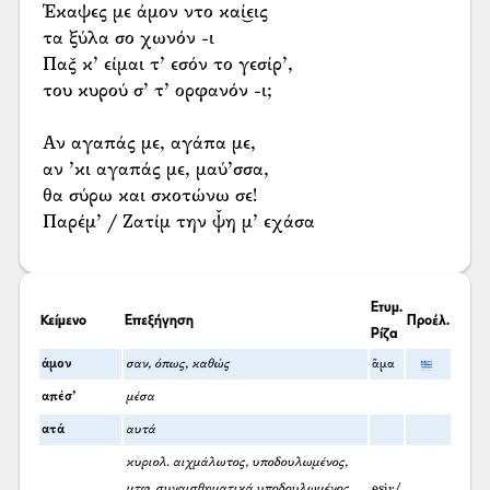
Έκαψες με άμον ντο καί͜εις
τα ξύλα σο χωνόν -ι
Πας̌ κ’ είμαι τ’ εσόν το γεσίρ’,
του κυρού σ’ τ’ ορφανόν -ι;
Αν αγαπάς με, αγάπα με,
αν ’κι αγαπάς με, μαύ’σσα,
θα σύρω και σκοτώνω σε!
Παρέμ’ / Ζατίμ την ψ̌η μ’ εχάσα
Ετυμ.
Κείμενο
Επεξήγηση
Προέλ.
Ρίζα
άμον
σαν, όπως, καθώς
ἅμα
απέσ’
μέσα
ατά
αυτά
κυριολ. αιχμάλωτος, υποδουλωμένος,
μτφ. συναισθηματικά υποδουλωμένος,
esir/