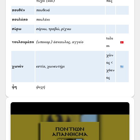
τύχει (και)
πᾶς
πουθέν
πουθενά
πουλόπο
πουλάκι
σύρω
σέρνω, τραβώ, ρίχνω
tulu
τουλουμόπο
(υποκορ.) άσκαυλος, αγγείο
m
χῶν
ος <
χωνόν
εστία, χωνευτήρι
χόαν
ος
ψ̌η
ψυχή