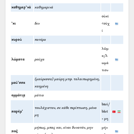
καθημερ’νά
καθημερινά
οὐκί
’κι
δεν
<οὐχ
ί
κυρού
πατέρα
λῶμ
α/λ
λώματα
ρούχα
ωμά
τιον
(μαύρεσσα) μαύρη μτφ. ταλαιπωρημένη,
μαύ’σσα
καημένη
ομμάτι͜α
μάτια
bari/
τουλάχιστον, σε κάθε περίπτωση, μόνο
παρέμ’
bārī
μη
+ μη
μήπως, μπας και, είναι δυνατόν, μην
μήν
πας̌