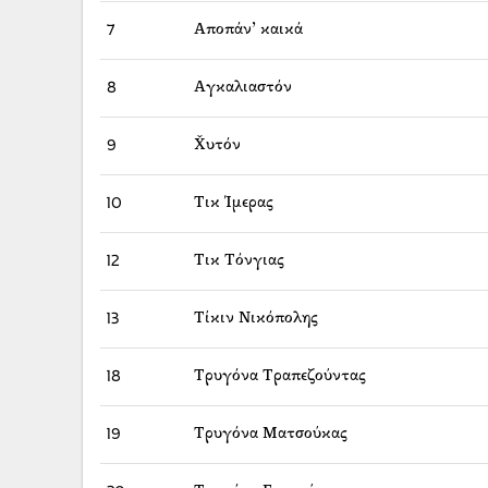
7
Αποπάν’ καικά
8
Αγκαλιαστόν
9
Χ̌υτόν
10
Τικ Ίμερας
12
Τικ Τόνγιας
13
Τίκιν Νικόπολης
18
Τρυγόνα Τραπεζούντας
19
Τρυγόνα Ματσούκας