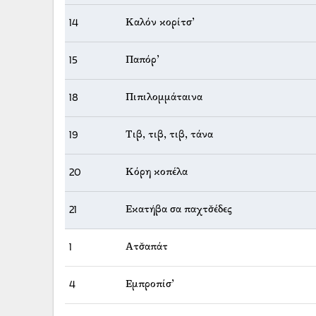
14
Καλόν κορίτσ’
15
Παπόρ’
18
Πιπιλομμάταινα
19
Τιβ, τιβ, τιβ, τάνα
20
Κόρη κοπέλα
21
Εκατήβα σα παχτσ̌έδες
1
Ατσ̌απάτ
4
Εμπροπίσ’