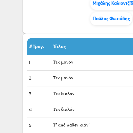
Μιχάλης Καλιοντζί
Παύλος Φωτιάδης
#Τραγ.
Τίτλος
1
Τικ μονόν
2
Τικ μονόν
3
Τικ διπλόν
4
Τικ διπλόν
5
Τ’ από κάθεν κιάν’