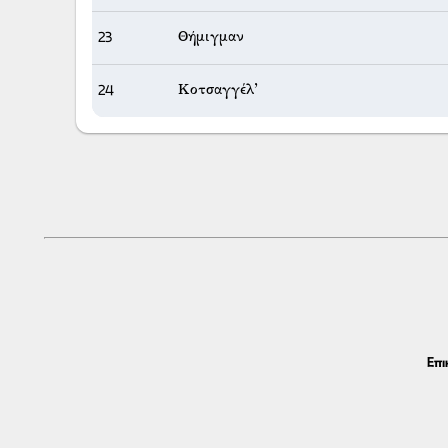
23
Θήμιγμαν
24
Κοτσαγγέλ’
Επι