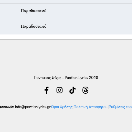
Παραδοσιακό
Παραδοσιακό
Ποντιακός Στίχος - Pontian Lyrics 2026
κοινωνία:
Όροι Χρήσης
|
Πολιτική Απορρήτου
|
Ρυθμίσεις coo
info
@pontianlyrics.gr
Με την ευγενική χορηγία φιλοξενίας της