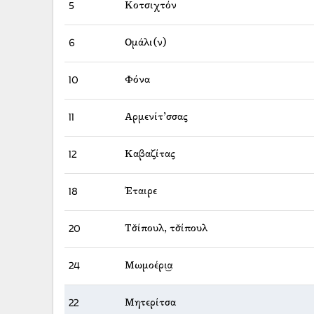
5
Κοτσιχτόν
6
Ομάλι(ν)
10
Φόνα
11
Αρμενίτ’σσας
12
Καβαζίτας
18
Έταιρε
20
Τσ̌ίπουλ, τσ̌ίπουλ
24
Μωμοέρι͜α
22
Μητερίτσα