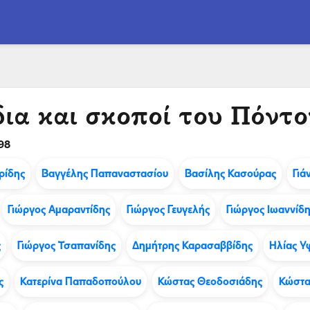
ια και σκοποί του Πόντο
98
ρίδης
Βαγγέλης Παπαναστασίου
Βασίλης Κασούρας
Γιά
Γιώργος Αμαραντίδης
Γιώργος Γευγελής
Γιώργος Ιωαννίδ
ς
Γιώργος Τσαπανίδης
Δημήτρης Καρασαββίδης
Ηλίας Υ
ς
Κατερίνα Παπαδοπούλου
Κώστας Θεοδοσιάδης
Κώστα