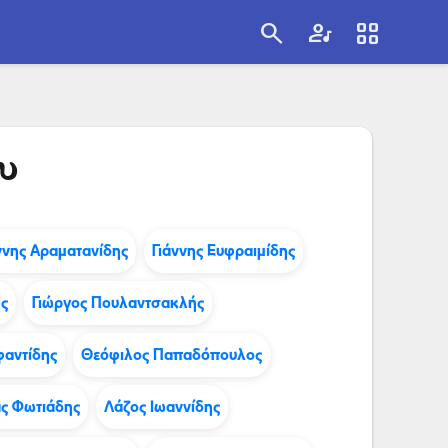
search
artist
view_cozy
search
υ
ννης Αραματανίδης
Γιάννης Ευφραιμίδης
ης
Γιώργος Πουλαντσακλής
φαντίδης
Θεόφιλος Παπαδόπουλος
ς Φωτιάδης
Λάζος Ιωαννίδης