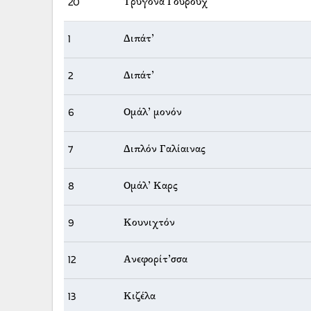
20
Τρυγόνα Γουρούχ
1
Διπάτ’
2
Διπάτ’
6
Ομάλ’ μονόν
7
Διπλόν Γαλίαινας
8
Ομάλ’ Καρς
9
Κουνιχτόν
12
Ανεφορίτ’σσα
13
Κιζέλα