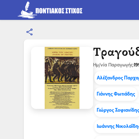
share
Τραγούδ
19
Ημ/νία Παραγωγής:
Αλέξανδρος Παρχα
Γιάννης Φωτιάδης
Γιώργος Σοφιανίδη
Ιωάννης Νικολαΐδη