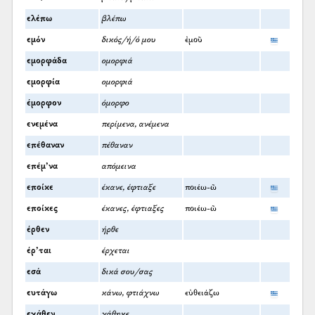
ελέπω
βλέπω
εμόν
δικός/ή/ό μου
ἐμοῦ
εμορφάδα
ομορφιά
εμορφία
ομορφιά
έμορφον
όμορφο
ενεμένα
περίμενα, ανέμενα
επέθαναν
πέθαναν
επέμ’να
απόμεινα
εποίκε
έκανε, έφτιαξε
ποιέω-ῶ
εποίκες
έκανες, έφτιαξες
ποιέω-ῶ
έρθεν
ήρθε
έρ’ται
έρχεται
εσά
δικά σου/σας
ευτάγω
κάνω, φτιάχνω
εὐθειάζω
εχάθεν
χάθηκε