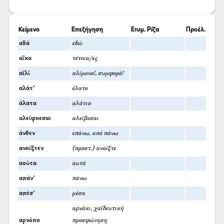
Κείμενο
Επεξήγηση
Ετυμ. Ρίζα
Προέλ.
αδά
εδώ
αΐκα
τέτοια/ες
αϊλί
αλίμονο!, συμφορά!
αλάτ’
έλατο
άλατα
αλάτια
αλείφκεσαι
αλείβεσαι
άνθεν
επάνω, από πάνω
ανοίξτεν
(προστ.) ανοίξτε
αούτα
αυτά
απάν’
πάνω
απέσ’
μέσα
αρνάκι, χαϊδευτική
αρνόπο
προσφώνηση