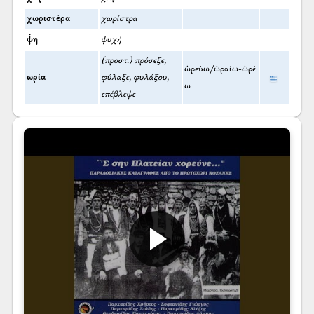
χωριστέρα
χωρίστρα
ψ̌η
ψυχή
(προστ.) πρόσεξε,
ὠρεύω/ὡραίω-ὠρέ
ωρία
φύλαξε, φυλάξου,
ω
επέβλεψε