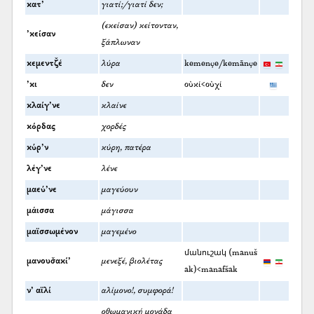
κατ’
γιατί;/γιατί δεν;
(εκείσαν) κείτονταν,
’κείσαν
ξάπλωναν
κεμεντζ̌έ
λύρα
kemençe/kemānçe
’κι
δεν
οὐκί<οὐχί
κλαίγ’νε
κλαίνε
κόρδας
χορδές
κύρ’ν
κύρη, πατέρα
λέγ’νε
λένε
μαεύ’νε
μαγεύουν
μάισσα
μάγισσα
μαϊσσωμένον
μαγεμένο
մանուշակ (manuš
μανουσ̌ακί’
μενεξέ, βιολέτας
ak)<manafšak
ν’ αϊλί
αλίμονο!, συμφορά!
οθωμανική μονάδα