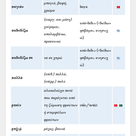
μπογιά, βαφή,
πογιάν
boya
χρώμα
(ενεργ. και μέση)
από+δέδιν (<δείδω=
χαίρομαι,
ποδεδίζω
φοβάμαι, ανησυχ
απολαμβάνω,
ώ)
προσκυνώ
από+δέδιν (<δείδω=
ποδεδίζω σε
να σε χαρώ
φοβάμαι, ανησυχ
ώ)
(επίθ.) πολλά,
πολλά
(επίρρ.) πολύ
αλκοολούχο ποτό
που παράγεται από
ρακίν
τη ζύμωση φρούτων
rakı/ˁaraḳī
ή στεμφύλων
φρούτων
ραχ̌ι͜ά
ράχες, βουνά