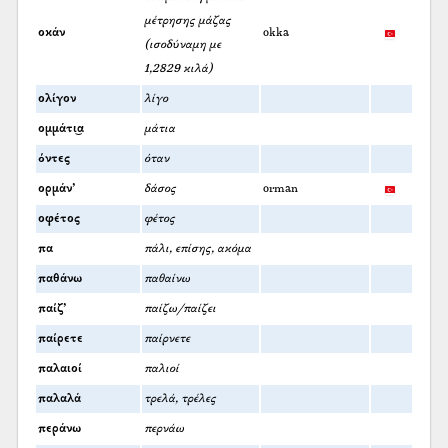
μέτρησης μάζας
οκάν
okka
(ισοδύναμη με
1,2829 κιλά)
ολίγον
λίγο
ομμάτι͜α
μάτια
όντες
όταν
ορμάν’
δάσος
orman
οφέτος
φέτος
πα
πάλι, επίσης, ακόμα
παθάνω
παθαίνω
παίζ’
παίζω/παίζει
παίρετε
παίρνετε
παλαιοί
παλιοί
παλαλά
τρελά, τρέλες
περάνω
περνάω