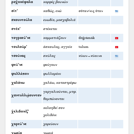
ραχ̌οκέφαλα
κορφές βουνών
σίτ’
καθώς, ενώ
σόταν<εις όταν
σκουντούλα
ευωδία, μοσχοβολιά
στέκ’
στέκεται
τογραεύ’νε
κομματιάζουν
doğramak
τουλούμ’
άσκαυλος, αγγείο
tulum
τσούνας
σκύλας
κύων→κύαινα
φεύ’νε
φεύγουν
φυλλόπον
φυλλαράκι
χαλάνω
χαλάω, καταστρέφω
γαργαλιούνται, μτφ.
χαντυλλι͜άουνταν
θαμπώνονται
κελαηδεί σαν
χ̌ελιδονίζ’
χελιδόνι
χορεύ’νε
χορεύουν
χωρία
χωριά