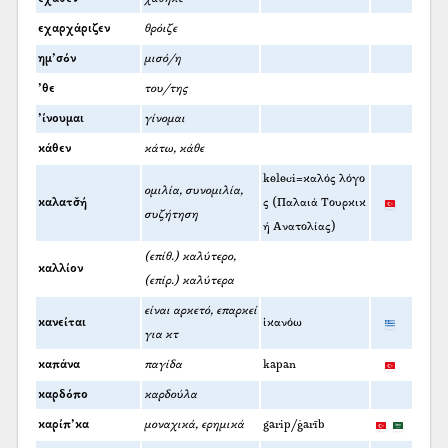
εχαρχάριζεν
θρόιζε
ημ’σόν
μισό/η
’θε
του/της
’ίνουμαι
γίνομαι
κάθεν
κάτω, κάθε
keleci=καλός λόγο
ομιλία, συνομιλία,
καλατσ̌ή
ς (Παλαιά Τουρκικ
συζήτηση
ή Ανατολίας)
(επίθ.) καλύτερο,
καλλίον
(επίρ.) καλύτερα
είναι αρκετό, επαρκεί
κανείται
ἱκανόω
για κτ
καπάνα
παγίδα
kapan
καρδόπο
καρδούλα
καρίπ’κα
μοναχικά, ερημικά
garip/ġarīb