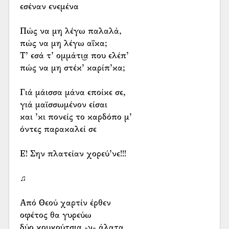
εσέναν ενεμένα
Πώς να μη λέγω παλαλά,
πώς να μη λέγω αΐκα;
Τ’ εσά τ’ ομμάτι͜α που ελέπ’
πώς να μη στέκ’ καρίπ’κα;
Γιά μάισσα μάνα εποίκε σε,
γιά μαϊσσωμένον είσαι
και ’κι πονείς το καρδόπο μ’
όντες παρακαλεί σε
Ε! Σην πλατείαν χορεύ’νε!!!
♫
Από Θεού χαρτίν έρθεν
οφέτος θα γυρεύω
δύο κουκούτσι͜α -ν- άλατα