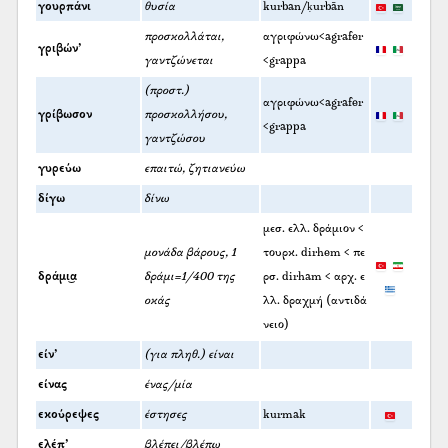
γουρπάνι
θυσία
kurban/ḳurbān
προσκολλάται,
αγριφώνω<agrafer
γριβών’
γαντζώνεται
<grappa
(προστ.)
αγριφώνω<agrafer
γρίβωσον
προσκολλήσου,
<grappa
γαντζώσου
γυρεύω
επαιτώ, ζητιανεύω
δίγω
δίνω
μεσ. ελλ. δράμιον <
μονάδα βάρους, 1
τουρκ. dirhem < πε
δράμι͜α
δράμι=1/400 της
ρσ. dirham < αρχ. ε
οκάς
λλ. δραχμή (αντιδά
νειο)
είν’
(για πληθ.) είναι
είνας
ένας/μία
εκούρεψες
έστησες
kurmak
ελέπ’
βλέπει/βλέπω