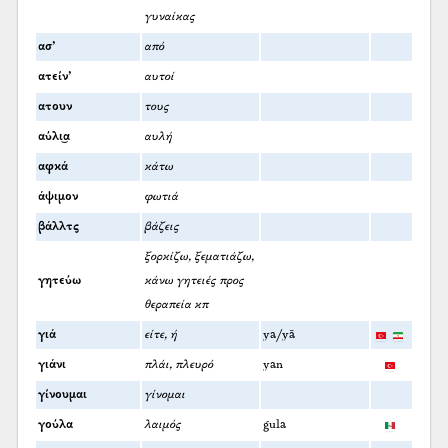
γυναίκας
ασ’
από
ατείν’
αυτοί
ατουν
τους
αύλι͜α
αυλή
αφκά
κάτω
άψιμον
φωτιά
βάλλτς
βάζεις
ξορκίζω, ξεματιάζω,
γητεύω
κάνω γητειές προς
θεραπεία κπ
γιά
είτε, ή
ya/yā
γιάνι
πλάι, πλευρό
yan
γίνουμαι
γίνομαι
γούλα
λαιμός
gula