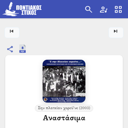
search
artist
view_cozy
search
skip_previous
skip_next
share
Σην πλατείαν χορεύ’νε
(2003)
Αναστάσιμα