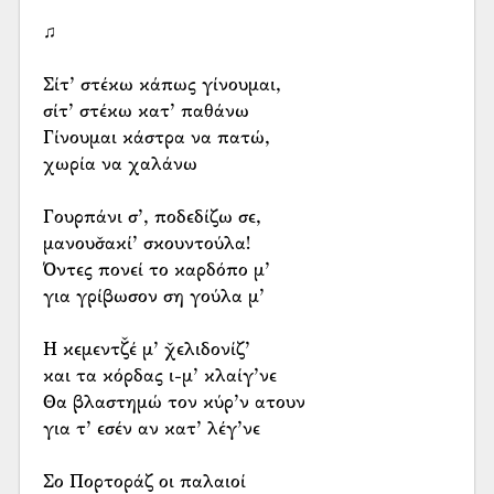
♫
Σίτ’ στέκω κάπως γίνουμαι,
σίτ’ στέκω κατ’ παθάνω
Γίνουμαι κάστρα να πατώ,
χωρία να χαλάνω
Γουρπάνι σ’, ποδεδίζω σε,
μανουσ̌ακί’ σκουντούλα!
Όντες πονεί το καρδόπο μ’
για γρίβωσον ση γούλα μ’
Η κεμεντζ̌έ μ’ χ̌ελιδονίζ’
και τα κόρδας ι-μ’ κλαίγ’νε
Θα βλαστημώ τον κύρ’ν ατουν
για τ’ εσέν αν κατ’ λέγ’νε
Σο Πορτοράζ οι παλαιοί