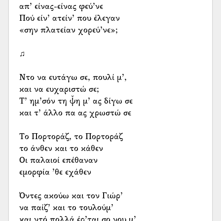
απ’ είνας-είνας φεύ’νε
Πού είν’ ατείν’ που έλεγαν
«σην πλατείαν χορεύ’νε»;
♫
Ντο να ευτάγω σε, πουλί μ’,
και να ευχαριστώ σε;
Τ’ ημ’σόν τη ψ̌η μ’ ας δίγω σε
και τ’ άλλο πα ας χρωστώ σε
Το Πορτοράζ, το Πορτοράζ
το άνθεν και το κάθεν
Οι παλαιοί επέθαναν
εμορφία ’θε εχάθεν
Όντες ακούω και τον Γιώρ’
να παίζ’ και το τουλούμ’
και ντό πολλά έρ’ται σο νου μ’