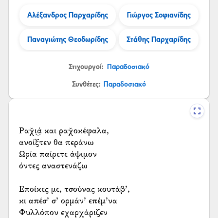
Αλέξανδρος Παρχαρίδης
Γιώργος Σοφιανίδης
Παναγιώτης Θεοδωρίδης
Στάθης Παρχαρίδης
Στιχουργοί:
Παραδοσιακό
Συνθέτες:
Παραδοσιακό
Ραχ̌ι͜ά και ραχ̌οκέφαλα,
ανοίξτεν θα περάνω
Ωρία παίρετε άψιμον
όντες αναστενάζω
Εποίκες με, τσούνας κουτάβ’,
κι απέσ’ σ’ ορμάν’ επέμ’να
Φυλλόπον εχαρχάριζεν