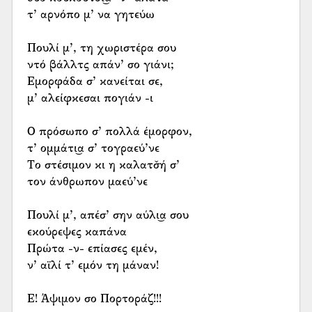
τ’ αρνόπο μ’ να γητεύω
Πουλί μ’, τη χωριστέρα σου
ντό βάλλτς απάν’ σο γιάνι;
Εμορφάδα σ’ κανείται σε,
μ’ αλείφκεσαι πογιάν -ι
Ο πρόσωπο σ’ πολλά έμορφον,
τ’ ομμάτι͜α σ’ τογραεύ’νε
Το στέσιμον κι η καλατσ̌ή σ’
τον άνθρωπον μαεύ’νε
Πουλί μ’, απέσ’ σην αύλι͜α σου
εκούρεψες καπάνα
Πρώτα -ν- επίασες εμέν,
ν’ αϊλί τ’ εμόν τη μάναν!
Ε! Άψιμον σο Πορτοράζ!!!