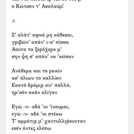
ο Κώτσον τ’ Ασαλούμ!
♫
Σ’ αλάτ’ αφκά μη κάθεσαι,
γριβών’ απάν’ ι-σ’ πίσσα
Αούτα τα ξερόχ̌ερα μ’
σην ψ̌η σ’ απάν’ να ’κείσαν
Ανάθεμα και το ρακίν
ασ’ όλιων το καλλίον
Εκατό δράμι͜α είν’ πολλά,
ημ’σόν οκάν ολίγον
Εγώ -ν- αδά ’κι ’ίνουμαι,
εγώ -ν- αδά ’κι στέκω
Τ’ ομμάτι͜α μ’ χαντυλλι͜άουνταν
εσέν όντες ελέπω