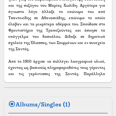
και της συζύγου του Μαρίας Χωλίδη. Αργότερα για
άγνωστο λόγο άλλαξε το επώνυμο του από
Τσαντεκίδης σε Αθανασιάδης, επώνυμο το οποίο
έλαβαν και τα μικρότερα αδέρφια του. Σπούδασε στο
Φροντιστήριο της Τραπεζούντας και άσκησε τα
επάγγελμα του δασκάλου. Δίδαξε σε δημοτικά
σχολεία της Όλασσας, των Σουρμένων και εν συνεχεία
της Σαντάς.
Από το 1910 άρχισε να συλλέγει λαογραφικό υλικό,
έχοντας ως βασικούς πληροφοριοδότες τους γέροντες
και τις γερόντισσες της Σαντάς. Παράλληλα
ανέπτυξε σημαντική δράση, αρθρογραφώντας σε
εφημερίδες της Τραπεζούντας και ιδρύοντας στην
γενέτειρά του αναγνωστική λέσχη, η οποία έκλεισε
λίγα χρόνια αργότερα λόγω της κήρυξης του Α’
album
Albums/Singles (1)
Παγκοσμίου Πολέμου. Το 1913 τύπωσε στο
τυπογραφείο των Αφών Σεράση το βιβλίο