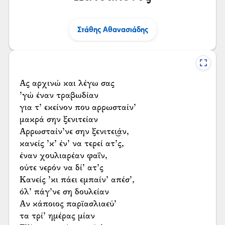
Στάθης Αθανασιάδης
Ας αρχινώ και λέγω σας
’γώ έναν τραβωδίαν
για τ’ εκείνον που αρρωσταίν’
μακρά σην ξενιτείαν
Αρρωσταίν’νε σην ξενιτει͜άν,
κανείς ’κ’ έν’ να τερεί ατ’ς,
έναν χουλιαρέαν φαΐν,
ούτε νερόν να δί’ ατ’ς
Κανείς ’κι πάει εμπαίν’ απέσ’,
όλ’ πάγ’νε ση δουλείαν
Αν κάποιος παρϊασλιαεύ’
τα τρί’ ημέρας μίαν