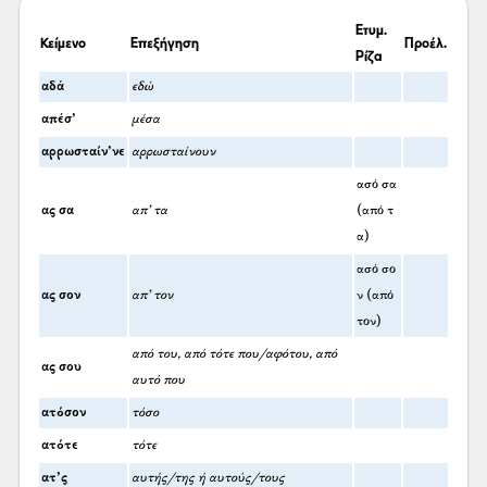
Ετυμ.
Κείμενο
Επεξήγηση
Προέλ.
Ρίζα
αδά
εδώ
απέσ’
μέσα
αρρωσταίν’νε
αρρωσταίνουν
ασό σα
ας σα
απ’ τα
(από τ
α)
ασό σο
ας σον
απ’ τον
ν (από
τον)
από του, από τότε που/αφότου, από
ας σου
αυτό που
ατόσον
τόσο
ατότε
τότε
ατ’ς
αυτής/της ή αυτούς/τους