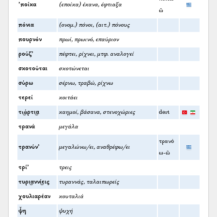
’ποίκα
(εποίκα) έκανα, έφτιαξα
ῶ
πόνια
(ονομ.) πόνοι, (αιτ.) πόνους
πουρνόν
πρωί, πρωινό, επαύριον
ρούζ’
πέφτει, ρίχνει, μτφ. αναλογεί
σκοτούται
σκοτώνεται
σύρω
σέρνω, τραβώ, ρίχνω
τερεί
κοιτάει
τι͜άρτι͜α
καημοί, βάσανα, στενοχώριες
dert
τρανά
μεγάλα
τρανό
τρανύν’
μεγαλώνω/ει, αναθρέφω/ει
ω-ῶ
τρί’
τρεις
τυρι͜αννί͜εις
τυραννάς, ταλαιπωρείς
χουλιαρέαν
κουταλιά
ψ̌η
ψυχή