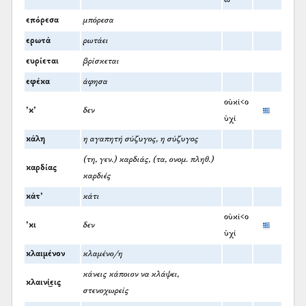
επόρεσα
μπόρεσα
ερωτά
ρωτάει
ευρίεται
βρίσκεται
εφέκα
άφησα
οὐκί<ο
’κ’
δεν
ὐχί
κάλη
η αγαπητή σύζυγος, η σύζυγος
(τη, γεν.) καρδιάς, (τα, ονομ. πληθ.)
καρδίας
καρδιές
κάτ’
κάτι
οὐκί<ο
’κι
δεν
ὐχί
κλαιμένον
κλαμένο/η
κάνεις κάποιον να κλάψει,
κλαινί͜εις
στενοχωρείς