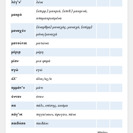
λέγ’ν’
λένε
(επιρρ.) μακριά, (επιθ.) μακρινά,
μακρά
απομακρυσμένα
(έναρθρο) μοναχός, μοναχό, (επίρρ)
μαναχόν
μόνο/μοναχά
ματούται
ματώνει
μέρι͜α
μέρη
μίαν
μια φορά
ογώ
εγώ
όλ’
όλοι/ες/α
ομμάτ’ν
μάτι
όνταν
όταν
πα
πάλι, επίσης, ακόμα
πάγ’νε
πηγαίνουν, έφυγαν, πάνε
παιδόπο
παιδάκι
ποιέω-