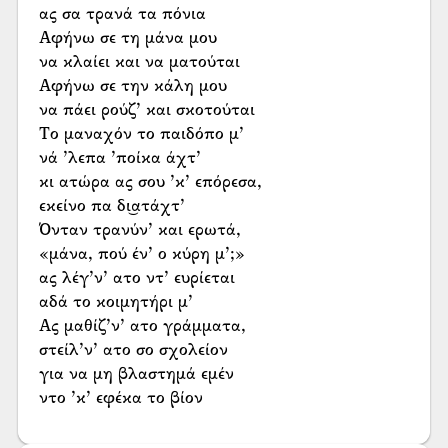
ας σα τρανά τα πόνια
Αφήνω σε τη μάνα μου
να κλαίει και να ματούται
Αφήνω σε την κάλη μου
να πάει ρούζ’ και σκοτούται
Το μαναχόν το παιδόπο μ’
νά ’λεπα ’ποίκα άχτ’
κι ατώρα ας σου ’κ’ επόρεσα,
εκείνο πα δι͜ατάχτ’
Όνταν τρανύν’ και ερωτά,
«μάνα, πού έν’ ο κύρη μ’;»
ας λέγ’ν’ ατο ντ’ ευρίεται
αδά το κοιμητήρι μ’
Ας μαθίζ’ν’ ατο γράμματα,
στείλ’ν’ ατο σο σχολείον
για να μη βλαστημά εμέν
ντο ’κ’ εφέκα το βίον