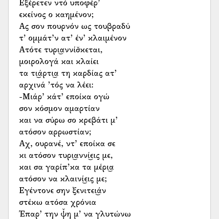
Εξέρετεν ντό υποφέρ’
εκείνος ο καημένον;
Ας σον πουρνόν ως τουβραδύ
τ’ ομμάτ’ν ατ’ έν’ κλαιμένον
Ατότε τυρι͜αννίσ̌κεται,
μοιρολογά και κλαίει
τα τι͜άρτι͜α τη καρδίας ατ’
αρχινά ’τός να λέει:
-Μιάρ’ κάτ’ εποίκα ογώ
σον κόσμον αμαρτίαν
και να σύρω σο κρεβάτι μ’
ατόσον αρρωστίαν;
Αχ, ουρανέ, ντ’ εποίκα σε
κι ατόσον τυρι͜αννί͜εις με,
και σα γαρίπ’κα τα μέρι͜α
ατόσον να κλαινί͜εις με;
Εγέντονε σην ξενιτει͜άν
στέκω ατόσα χρόνια
Έπαρ’ την ψ̌η μ’ να γλυτώνω