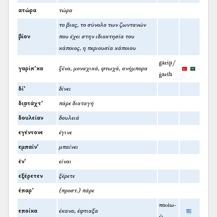
ατώρα
τώρα
το βιος, το σύνολο των ζωντανών
βίον
που έχει στην ιδιοκτησία του
κάποιος, η περιουσία κάποιου
garip/
γαρίπ’κα
ξένα, μοναχικά, φτωχά, ανήμπορα
ġarīb
δί’
δίνει
δι͜ατάχτ’
πάρε διαταγή
δουλείαν
δουλειά
εγέντονε
έγινε
εμπαίν’
μπαίνει
έν’
είναι
εξέρετεν
ξέρετε
έπαρ’
(προστ.) πάρε
ποιέω-
εποίκα
έκανα, έφτιαξα
ῶ