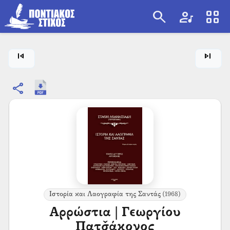
search
artist
view_cozy
search
skip_previous
skip_next
share
Ιστορία και Λαογραφία της Σαντάς
(1968)
Αρρώστια | Γεωργίου
Πατσ̌άκονος