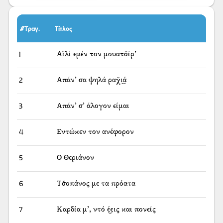
#Τραγ.
Τίτλος
1
Αϊλί εμέν τον μουατσ̌ίρ’
2
Απάν’ σα ψηλά ραχ̌ι͜ά
3
Απάν’ σ’ άλογον είμαι
4
Εντώκεν τον ανέφορον
5
Ο Θεριάνον
6
Τσ̌οπάνος με τα πρόατα
7
Καρδία μ’, ντό έ͜εις και πονείς