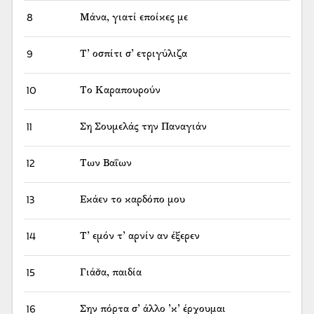
8
Μάνα, γιατί εποίκες με
9
Τ’ οσπίτι σ’ ετριγύλιζα
10
Το Καραπουρούν
11
Ση Σουμελάς την Παναγιάν
12
Των Βαΐων
13
Εκάεν το καρδόπο μου
14
Τ’ εμόν τ’ αρνίν αν έξερεν
15
Γιάσ̌α, παιδία
16
Σην πόρτα σ’ άλλο ’κ’ έρχουμαι