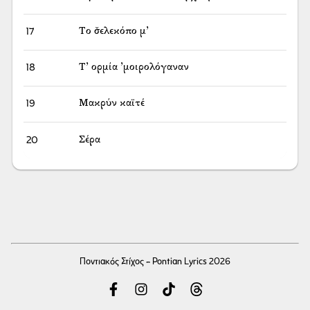
17
Το σ̌ελεκόπο μ’
18
Τ’ ορμία ’μοιρολόγαναν
19
Μακρύν καϊτέ
20
Σέρα
Ποντιακός Στίχος - Pontian Lyrics 2026