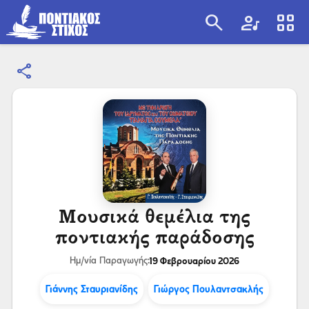
search
artist
view_cozy
share
search
Μουσικά θεμέλια της
ποντιακής παράδοσης
19 Φεβρουαρίου 2026
Ημ/νία Παραγωγής:
Γιάννης Σταυριανίδης
Γιώργος Πουλαντσακλής