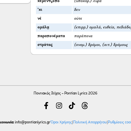
κεμεντζ̌όπο
(υποκορ.) λύρα
’κι
δεν
νέ
ούτε
ομάλα̤
(επιρρ.) ομαλά, ευθεία, πεδιάδες
παραπονέματα
παράπονα
στράτας
(ονομ.) δρόμοι, (αιτ.) δρόμους
Ποντιακός Στίχος - Pontian Lyrics 2026
κοινωνία:
Όροι Χρήσης
|
Πολιτική Απορρήτου
|
Ρυθμίσεις coo
info
@pontianlyrics.gr