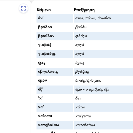
Κείμενο
Επεξήγηση
άν’
άνω, πάνω, άνωθεν
βράδον
βράδυ
βρούλαν
φλόγα
γιαβάς̌
αργά
γιαβάσ̌ι͜α
αργά
έ͜εις
έχεις
εβγάλλεις
βγάζεις
εμόν
δικός/ή/ό μου
έξ’
έξω • ο αριθμός έξι
’κ’
δεν
κα’
κάτω
καίεσαι
καίγεσαι
κατηβαίνω
κατεβαίνω