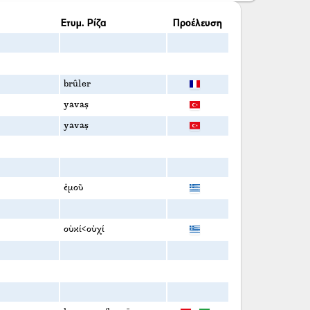
Ετυμ. Ρίζα
Προέλευση
brûler
yavaş
yavaş
ἐμοῦ
οὐκί<οὐχί