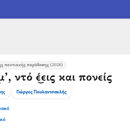
ης ποντιακής παράδοσης
(2026)
’, ντό έ͜εις και πονείς
δης
Γιώργος Πουλαντσακλής
ιακό
ακό