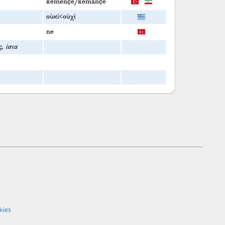
kemençe/kemānçe
οὐκί<οὐχί
ne
, ίσια
kies