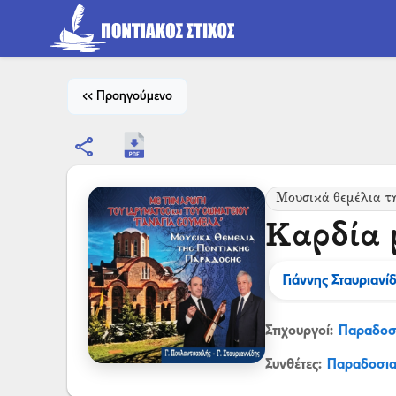
<< Προηγούμενο
share
Μουσικά θεμέλια τ
Καρδία μ
Γιάννης Σταυριανί
Στιχουργοί:
Παραδοσ
Συνθέτες:
Παραδοσι