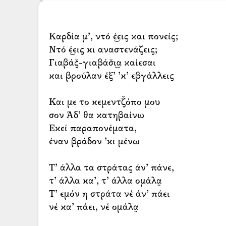
Καρδία μ’, ντό έ͜εις και πονείς;
Ντό έ͜εις κι αναστενάζεις;
Γιαβάς̌-γιαβάσ̌ι͜α καίεσαι
και βρούλαν έξ’ ’κ’ εβγάλλεις
Και με το κεμεντζ̌όπο μου
σον Άδ’ θα κατηβαίνω
Εκεί παραπονέματα,
έναν βράδον ’κι μένω
Τ’ άλλα τα στράτας άν’ πάνε,
τ’ άλλα κα’, τ’ άλλα ομάλα̤
Τ’ εμόν η στράτα νέ άν’ πάει
νέ κα’ πάει, νέ ομάλα̤