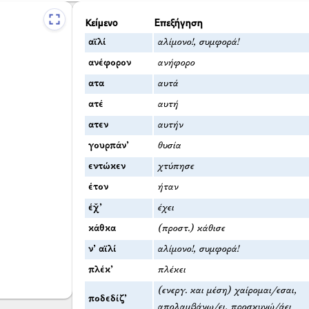
Κείμενο
Επεξήγηση
αϊλί
αλίμονο!, συμφορά!
ανέφορον
ανήφορο
ατα
αυτά
ατέ
αυτή
ατεν
αυτήν
γουρπάν’
θυσία
εντώκεν
χτύπησε
έτον
ήταν
έχ̌’
έχει
κάθκα
(προστ.) κάθισε
ν’ αϊλί
αλίμονο!, συμφορά!
πλέκ’
πλέκει
(ενεργ. και μέση) χαίρομαι/εσαι,
ποδεδίζ’
απολαμβάνω/ει, προσκυνώ/άει