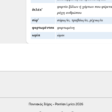
φορτίο ξύλων ή χόρτων που φέρετα
σ̌ελέκ’
ράχη ανθρώπου
σύρ’
σύρω/ει, τραβάω/ει, ρίχνω/ει
φορτωμέντσα
φορτωμένη
ωμία
ώμοι
Ποντιακός Στίχος - Pontian Lyrics 2026