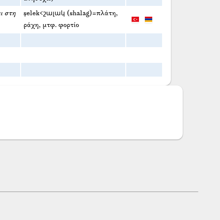
ι στη
şelek<շալակ (shalag)=πλάτη,
ράχη, μτφ. φορτίο