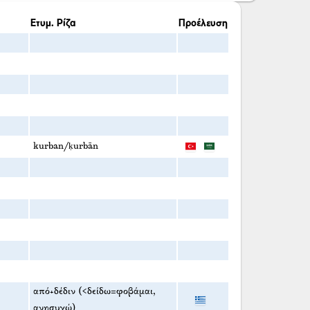
Ετυμ. Ρίζα
Προέλευση
kurban/ḳurbān
από+δέδιν (<δείδω=φοβάμαι,
ανησυχώ)