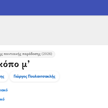
ης ποντιακής παράδοσης
(2026)
κόπο μ’
δης
Γιώργος Πουλαντσακλής
ιακό
ακό