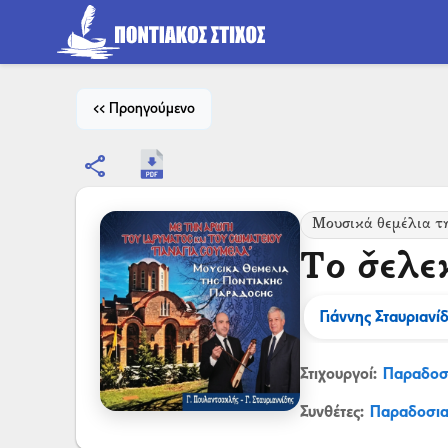
<< Προηγούμενο
share
Μουσικά θεμέλια τ
Το σ̌ελε
Γιάννης Σταυριανί
Στιχουργοί:
Παραδοσ
Συνθέτες:
Παραδοσι