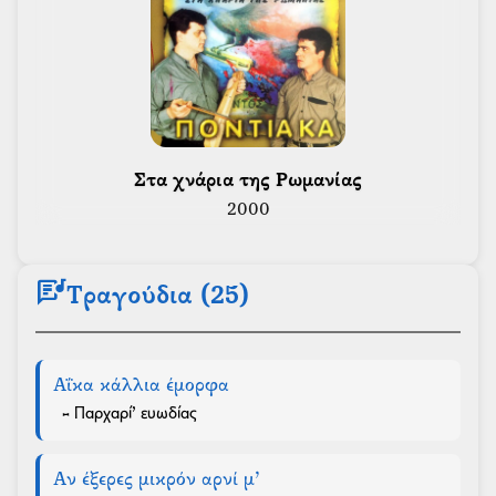
 Στα χνάρια της Ρωμανίας 
2000
lyrics
Τραγούδια (25)
Αΐκα κάλλια έμορφα
- Παρχαρί’ ευωδίας
Αν έξερες μικρόν αρνί μ’