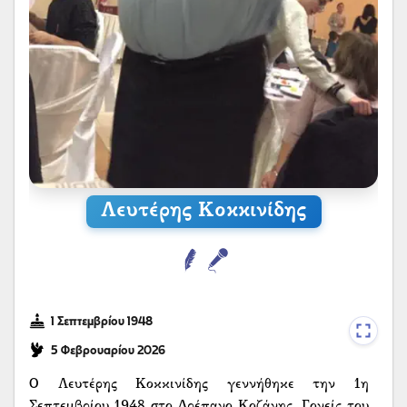
Λευτέρης Κοκκινίδης
1 Σεπτεμβρίου 1948
5 Φεβρουαρίου 2026
Ο Λευτέρης Κοκκινίδης γεννήθηκε την 1η Σεπτεμβρίου 1948 στο Δρέπανο Κοζάνης. Γονείς του ήταν ο Κωνσταντίνος Κοκκινίδης και η Μαρία Τριανταφυλλίδου με καταγωγή από το χωριό Μελιανάντων του Χαψίκιοϊ και το Ατα-Παζάρ του Πόντου αντίστοιχα. Από νωρίς βίωσε την ποντιακή παράδοση όχι ως αφήγηση του παρελθόντος αλλά ως ζωντανή καθημερινότητα, πλάι σε ανθρώπους πρώτης γενιάς όπως ο Γεώργιος Ποσινακίδης, ο Κώστας Χαραλαμπίδης, ο Γιάννης Αραπίδης και ο παππούς του Βασίλης Κοκκινίδης, μορφές που καθόρισαν το αισθητήριο και τη στάση του απέναντι στο τραγούδι και το μουχαπέτ’. Η αγάπη του για το ποντιακό στοιχείο τον οδήγησε φυσικά στη στιχοπλοκή. Σκάρωνε δίστιχα με αυθεντικό λόγο και βιωματικό φορτίο, αρκετά από τα οποία βρήκαν τον δρόμο τους στη δισκογραφία, χωρίς ποτέ να χάσουν τον χαρακτήρα του μουχαπέτ’ από τον οποίο γεννήθηκαν. Αθεράπευτα μουχαπετλής, δεν άργησε να περάσει και ο ίδιος στο στούντιο, κάνοντας την πρώτη του εμφάνιση στη δισκογραφία το 2000 με φιλική συμμετοχή στον δίσκο του Κώστα Παναγιωτίδη «Στα χνάρια της Ρωμανίας». Ακολούθησαν συμμετοχές σε μεταγενέστερες δισκογραφικές δουλειές, όπως «Το μεκατίρι μ’», το «Ση παλαιών τη στράταν» και το «Παρχαρί’ ευωδίας», όταν νεότεροι μουσικοί, όπως ο Γιάννης Τσανασίδης και ο Γιώργος Βέργος, αναζήτησαν ανθρώπους της παλιάς γενιάς με βιωματική γνώση στο τραγούδι και το μουχαπέτ’, θέλοντας να καταγράψουν όχι μόνο τραγούδια αλλά και έναν τρόπο και μια στάση ζωής. Για πολλά χρόνια διατηρούσε καφενείο-μεζεδοπωλείο με την επωνυμία «Το Χάραμαν» στον Άγιο Δημήτριο Κοζάνης, έναν χώρο που εξελίχθηκε σε άτυπο καταφύγιο του ποντιακού τραγουδιού. Εκεί φιλοξενήθηκαν αμέτρητες στιγμές μυσταγωγίας, γνήσια μουχαπέτια και συναντήσεις γενεών, με τη συμμετοχή και πολλών νέων ανθρώπων, στους οποίους ήταν ιδιαίτερα αγαπητός. Θερμός χαρακτήρας, παθιασμένος με το ποντιακό τραγούδι και τον στίχο, αγαπούσε να βρίσκεται κοντά στη νεολαία και να μεταφέρει το βιωματικό του ανάγνωσμα χωρίς διδακτισμό, μέσα από το τραγούδι, τη συζήτηση και το κοινό βίωμα. Άνθρωπος φιλικός, παρών σε κάθε ποντιακό γλέντι, άφησε έντονα χαραγμένη τη μορφή του στη μνήμη όσων τον έζησαν. Η χαρακτηριστική του στάση, να σηκώνεται όρθιος με ανοιχτά τα χέρια εν μέσω μέθεξης κατά τη διάρκεια ενός μουχαπέτ’, παραμένει ανεξίτηλη εικόνα μιας ζωής δοσμένης στο τραγούδι και την κοινότητα. Στην προσωπική του ζωή ήταν παντρεμένος με την Ασπασία Σακαλή, με την οποία απέκτησαν τρία παιδιά, τον Κωνσταντίνο, τον Εμμανουήλ και τη Μαρία. Ο Λευτέρης Κοκκινίδης απεβίωσε στις 5 Φεβρουαρίου 2026, συνεπεία εγκεφαλικού επεισοδίου, αφήνοντας πίσω του ένα καθαρό και βαθύ αποτύπωμα στο βιωματικό ποντιακό τραγούδι και στον ποντιακό στίχο, ένα αποτύπωμα που συνεχίζει να ζει μέσα από τις φωνές, τις μνήμες και τα μουχαπέτια όσων τον αγάπησαν. Παρακάτω παρατίθεται συνέντευξη/συζήτησή του με τον Γιάννη Τσανασίδη την 16/11/2022 Όπως είπα εγώ απράνας για τ’ αε-Λευθερί’, είπεν ο Ποσινάκ’ς για τ’ Αγιαννί’. Τα σ̌κυλία θα τρών’ ατ’ς, τ’ Αγιαννί’ χ̌ιόν’ ατόσον έτον! Τότε με τα ποδάρι͜α επέγ̆’ναν κι έρχουνταν σα χωρία. Ποίος είν’; ποίος είν’; Θα τρώγ’νε τ’ ανθρώπ’ς! Σ̌κυλία εμείς, σ̌κυλία εείν’. Εξέβαν και ένας ας ση σκάλαν απάν’ είδεν Κοιλαδέτ’ είναι, λέει τον Ποσινάκ’ «Κοιλαδέτ’ είναι, θείο». Ούσνα έρχουνταν απάν’ εείν’ ο Ποσινάκ’ς είπεν το δίστιχον «Οι Κοιλαδέτ’ και τ’ Αγιαννί’ σο Τοψιλάρ ευρέθαν, χ̌ιόνι͜α ταράζ’νε κι έρχουνταν ν’ αηλί την Κουσπιδέτ’σσα». Κουσπιδέτ’σσα έτον η καρή ατ’, Κουσπιδέτσογλη έλεγαν ατόν...ασ’ εείνε θα έτον. Ας σου Κοσπιδί έτον η Ποσινακίνα; ’Κ’ εξέρω. Ο Ποσινάκ’ς ας σου Μελιανάντων έτον. Ατείν’ σου γιού ατ’ τη γιορτήν έρχουνταν, σου μπαρμπα-Γιάννε. Αέτσ’ εγώ πα είπα για τ’ εμόν τη γιορτήν κάποτε «Οφέτος τ’ αε-Λευθερί’ έρθαν με τα βρεχ̌ία! Πολλά τσ̌αμούρι͜α κουβαλούν, ν’ αηλί την Ασπασίαν». Εγώ εγεννέθα το 1948 σο Δρέπανον, το Καρατσιλάρ’. Ατότε έμ’νες ανταρτόπληκτοι. Εκεί έμ’νες ση θείας ι-μ’ τη Γιαλπακίνας. Ατέ έτον του πατέρα μ’ η θεία, τη μάνας ατ’ η αδερφή και είπεν ατον όταν θα έφευαμε το 1949, «Κώστη, αούτο το μωρόν πρώτα θα πορπατεί σην αυλή μ’ και ύστερα θα παίρτς ατο και φεύ’ς. Και εγώ και η μάνα μ’ επέμ’ναμε εκεί, επορπάτεσα κι επεκεί εφορτώθεν η μάνα μ’ και έγκε με σο χωρίον. Έμ’νες εφτά αδέρφι͜α· έξ’ αγούρια και έναν αδερφήν πα είχαμε. Η μάνα μ’ η Μαρία έτον ας σο Ατα-Παζάρ και ο κύρη μ’ ο Κώστης ας ση Ματσούκαν Χαψικεέτες, ας σου Μελιανάντων. Ο πάππο μ’ ο Βασίλτς έτον πολλά μερακλής ας σην πατρίδαν είχ̌εν ιστορίαν. Εκεί επήεν σο χοβαρταλούκ’ και έτον δείσα όντας επήεν. Όντας θ’ έφευεν εχ̌ι͜όνιζεν. Επήεν σ’ οσπίτ’ και η καρή ατ’, η καλομάνα μ’, λέει «αούτος αδά σην ώρα που έτον; Απόθεν έρθεν; Και απάν’ σα πόδας ατ’ επήεν κι εύρεν τ’ οσπίτ’ απόθεν εξέβεν. Αέτσ’ πα ο πάππο μ’ εξέγκεν την τραγωδίαν «Ανάθεμα και τη δείσαν και που χ̌ι͜ονίζ’ παρώρας, αρ’ συντα̤υλεί τοι γυναίκ’ς και αραεύ’νε πόδας». Εγώ τα ποντιακά ας σην μάνα μ’ έμαθα τα όλια. Μικρέσσα υπάντρεψε, δεκαπέντε χρονών, και επροσαρμόστεν και με το παραπάν’ απέσ’ σοι Ματσουκάτ’ς, θυμητικόν πολλά και εκείνε και όθεν επέγ̆’ναν και ό,τι τραγωδίαν έλεεν ο Ποσινάκ’ς ετύπωνεν ατο και επεκεί όντας εκαλάτσ̌ευαμε και έλεε με ιστορίας, έλεε με και ατά. Η μάνα μ’ ετραγώδ’νεν και μακρέα και είχ̌εν καλόν λαλίαν. Οτότε όντας έρθαν τ’ εμετέρ’ το ’22 πολλά παιδία επέμ’ναν εκέσ’. Σα σιμά εστεφανώθεν το παιδίν κάτινος, αρ’ έρθαν σην Ελλάδα και έγκεν μαναχόν τη νύφεν ατ’ με τ’ ατόν. Ο γιός ατ’ ’κ’ επόρεσεν να έρ’ται. Κάποιος σο χωρίον ενδιαφέρθεν για τ’ ατό το κορτσόπον και εθέλεσεν να παίρ’ α̤τεν. Επήεν σον ποπάν λέει ατον· «Ποπά, ντό θα ευτάμε;» Εκείνος είπε, «’Κ’ εξέρω ντο να ευτάμε τη χώρας το παιδίν, μικρόν κορτσόπον». Ατότε νέ διαζύγια είχ̌εν, νέ τιδέν. Αέτσ’ εξέγκεν ατον «πεθαμένον» τον άντραν ατ’ς και εστεφάνωσαν ατεν με ατόν που εθέλ’νεν να παίρ’ α̤τεν. Πολλά ’κ’ επήεν, έρθεν ο άντρας ατ’ς ας σην πατρίδαν. Λέει τον πατέραν ατ’· «πού έν’ η καρή μ’;», λέει ατον «υπάντρεψεν», λέει ατός «και πώς υπάντρεψε;». Επήεν σον ποπάν. Εείνος μόλις είδεν ατον είπεν «Μέγας είσαι, Κύριε!» και ερώτεσεν ατον «ντό επορούμε να ευτάμε ατώρα;». Ατότε ο παιδάς είπεν τον ποπάν «Ποπά και ντ’ εστεφάνωνες και το στεφανωμένον; Απόθεν έρθε σε χαπέρ’ ντο είμαι αποθαμένον;». Μία έτονε αραββωνιασμέντσα με έναν που ’κ’ εθέλ’νεν να παίρ’ α̤τον. Επήεν σο νερόν και εκλέφτεν με έναν άλλον. Ο πατέρας ατ’ς αν εύρηκεν ατεν θα εσκότων’ν’ α̤τεν. Έτον τρανόν προσβολήν εείνα τα χρόνι͜α! Από κάποτε εποίκαν οι γονείς ατ’ς μήνυσην ότι έκλεψαν ατεν χωρίς να θέλ’. Ετοπλαεύτεν κόσμος, έρθεν και η αστυνομία και ερώτεσαν ατεν πώς εγέντονε το κακόν. Εκείνε ατότε είπεν πως εθέλεσεν και εκλέφτεν. Εγέντονε τρανόν φασαρία. Ατός με τηνάν έτον αρραβωνιασμέντσα εξέγκεν ατότε το δίστιχο «Η κόρ’ επήεν σο νερόν, επήεν και ’κ’ επήεν! Φοούμαι ερρούξεν σο γουρνίν και άμον σ̌εκέρ’ ελύεν». Πολλά τραγωδίας που έσανε μοιρολόγια ατώρα ακούγ’ν’ α̤τα και χορεύ’νε μετ’ ατά. Αέτσ’ όντες επέθανεν ο άντρας ασ’ είναν γυναίκαν, εείνε ετραγώδεσεν «Άλλο ’κι πάω σον παρχάρ’, άλλο ’κι παρχαρεύω! Άλλο ’κι λέγω και γελώ άλλο ’κι μασκαρεύω», «Άλλο κ’ εμπαίνω σην περι͜άν και ’κι περι͜αλι͜αεύω! ’Κι θέκω περολίθαρο, ’κι κάθουμαι κι αλμέγω». Οσήμερον κανένας ’κ’ επορεί να εγροικά ντό θέλ’ να λέει το δίστιχον αν ’κ’ εξέρ’ την ιστορίαν ατ’. Η θεία μ’ εμοιρολόεσεν πολλά. Ατέ έχασεν παιδία, έχασεν τον άντραν ατ’ς και μαναχόν σον κόσμον είχ̌εν τον πατέραν ατ’ς. Όντες επέθανεν και ο πατέρας ατ’ς εμοιρολόγανεν και έλεεν «Ο ήλιον εβασίλεψεν ασ’ όλια τα ραχ̌ία, δάκρυ͜α τρέχ’νε ας σ’ ομματόπα μ’, αίμαν ας σην καρδία μ’». Ο Ποσινάκ’ς εείνα τα χρόνια έπαιζεν και ακουσ̌κεύκουτον η κεμεντζ̌έ σε όλιον το χωρίον. Η μάνα μ’ έλεεν τέσσερα πέντε κάτι͜α χορούς εγένουσαν. Εσύρ’νεν τραγωδίας τοι γυναίκ’ς. Κάποτε ετραγώδεσεν «Ατά και ντο λαΐσκουνταν γιατί ’κι κωδωνίζ’νε; Και κρού’ν αδά και κρού’νε ’κεί και πόδαν ’κ’ εχωρίζ’νε!». Για τηνάν είπεν, εγροίκ’σεν και είπεν ατον, «Σ̌κυλίν αφορισμένον, αν θέλτς να κωδωνίζ’νε κωδώνωσον ατα». Κάποτε η Στάλα και η Τσαραμπούλα ’κ’ εσέβαν σον χορόν, έστεκαν πλάν’ καικά. Ατός είπεν «Το στούδι μ’ αγαπίεται εμέν’ π’ ελέπ’ αγρείται, τ’ οφρύδι͜α εκορδυλίασαν ακεί κατί τερείτε;». Η Τσαραμπούλα έτον πολλά έμορφος, εφώταζεν. Αλλομίαν είπεν ατέναν «Θαρρείς δύσκολα πορπατείς, θαρρείς κοτσή πα είσαι! Εφτά φοράς κι αν υπαντρεύ’ς άμον κορτσόπον είσαι». Ατά όλια έλεεν ατα η μάνα μ’ και όλια εθυμούμ’νε ατα ους ατώρα. Ο Ποσινάκ’ς με τον Φωφότογλη ας σην Χάτοβαν έσαν φίλ’. Επήεν εκέσ’ ο Ποσινάκ’ς έσαν σ’ έναν οσπίτ’, εποίν’ναν μουχαπέτ’. Έφυαν και σην στράταν είνας χ̌έρα επέγ̆’νεν εμπροστά τουν. Λέει ατον ο Φωφότογλης· «Γιώρ’ αούτ’ την χ̌έραν πώς ελέπ’ς ατεν; Και ο Ποσινάκ’ς είπεν «Χ̌έρα μ’, ας σο πορπάτεμα σ’ πολλά καταλαβαίνω! Εσύ τιδέν ανάγκην ’κ’ έ͜εις, τσ̌ίζω τον σ’χωρεμένον». Ατό το δίστιχο ατώρα έν’ πολλά γνωστόν, αλλά πρώτα ο Ποσινάκ’ς είπεν ατο ση Χάτοβαν. Όπως και το «Νε σ̌κύλ’ υιέ, γαϊδάρ’ υιέ, ντό θα ευτάς το κάζιν; Στάλτσον ατο σο μεσοχάμ’ ο κόσμος ας φωτάζει». Ατό είπεν ατό σ’ έναν χαράν αδά σο χωρίον, που έτον πολλά έμορφος η νύφε. Πολλά δίστιχα του Ποσινάκ’ κυκλοφορούν οσήμερον, χωρίς να εξέρουμε ότι είν’ ατουνού. Ατός σην πατρίδαν έπαιζε σα τούρκικα χαρέμια και οι Τούρκ’ επροστάτευαν ατόν μην τυχόν και κάτ’ παθάν’. Έτον επαγγελματίας κεμεντζ̌ετσ̌ής. Σε έναν άλλο γάμο στο χωριό τραγούδησε· «Και σου Τεντσόγλη τη χαράν δεκαεφτά νομάτ’ και ο κεμεντζ̌ετσ̌ής ατουν πώς έχ̌’ έναν ομμάτ’!». Ετραγώδ’νεν για τον θάνατον ατ’ «Γιωρίκα, λέν’ το λείμψανο σ’ κλαίγ’ν’ ατο οι ποπάδες, κλαίει ατο και η μαχαλά σ’ κι έμορφοι οι νυφάδες». Λίγο καιρό πριν να αποθάν’ έτον άρρωστος και ετραγώδεσεν «Εχ̌ι͜όντσεν κι εκαπάτεψεν ση Κερεστές τ’ ορμία, αρ’ ο Χάρον ετσ̌όκεψεν ση Ποσινάκ’ τ’ ωμία». Ο Ποσινάκ’ς έρχουτον ση γιορτήν τη πάππο μ’, τ’ αε-Βασιλί’, από νωρίς και ’κ’ έφευε! Εκάθουτον ούσνα μερών. Από εκεί επεράν’νεν όλιον το χωρίον. Σε άλλον Βασίλ’ ’κ’ επέγ’νεν ο Ποσινάκ’ς γιατί ας σην πατρίδαν έσανε καλοί φίλ’· γειτόν’ εκεί, γειτόν’ και αδά. Εγώ πα επέγ̆’να ση γιορτήν τη πάππο μ’ και ους το πρωίν εκάθουμ’νε. Κάποτε είπε με, «εσύ πα πέει έναν τραγωδίαν» και είπα τον «Γιωρίκα, παίξον κεμεντζ̌έ και ντως κα’ το ποδάρι σ’, να έρχουνταν τα έμορφα και κάθουνταν σο γιάν