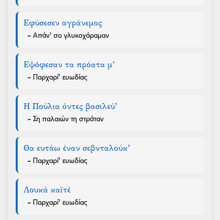
Εφύσεσεν αγράνεμος
- Απάν’ σο γλυκοχάραμαν
Εψόφεσαν τα πρόατα μ’
- Παρχαρί’ ευωδίας
Η Πούλια όντες βασιλεύ’
- Ση παλαιών τη στράταν
Θα ευτάω έναν σεβνταλούκ’
- Παρχαρί’ ευωδίας
Λουκά καϊτέ
- Παρχαρί’ ευωδίας