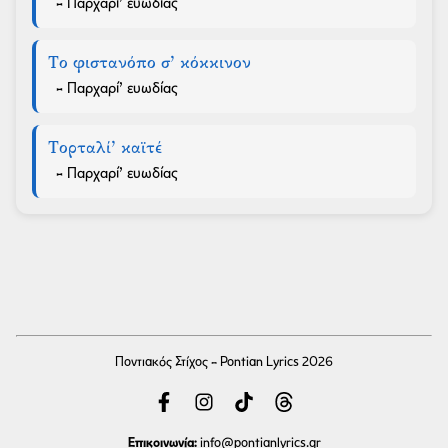
- Παρχαρί’ ευωδίας
Το φιστανόπο σ’ κόκκινον
- Παρχαρί’ ευωδίας
Τορταλί’ καϊτέ
- Παρχαρί’ ευωδίας
Ποντιακός Στίχος - Pontian Lyrics 2026
Επικοινωνία:
info
@pontianlyrics.gr