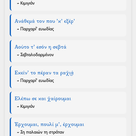
- Κιμιγιάν
Ανάθεμά τον που ’κ’ εξέρ’
- Παρχαρί’ ευωδίας
Αούτο τ’ εσόν η σεβτά
- Σεβταλοδαρμένον
Εκείν’ το πέραν τα ραχ̌ι͜ά
- Παρχαρί’ ευωδίας
Ελέπω σε και χ̌αίρουμαι
- Κιμιγιάν
Έρχουμαι, πουλί μ’, έρχουμαι
- Ση παλαιών τη στράταν