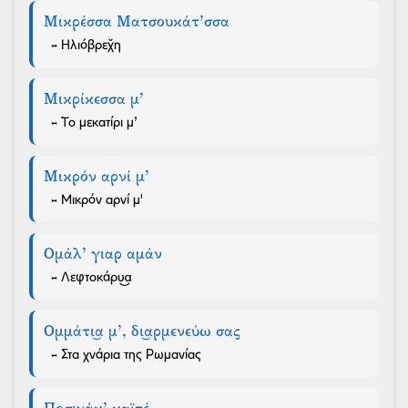
Μικρέσσα Ματσουκάτ’σσα
- Ηλιόβρεχ̌η
Μικρίκεσσα μ’
- Το μεκατίρι μ’
Μικρόν αρνί μ’
- Μικρόν αρνί μ'
Ομάλ’ γιαρ αμάν
- Λεφτοκάρυ͜α
Ομμάτι͜α μ’, δι͜αρμενεύω σας
- Στα χνάρια της Ρωμανίας