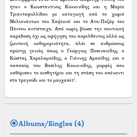
album
Albums/Singles (4)