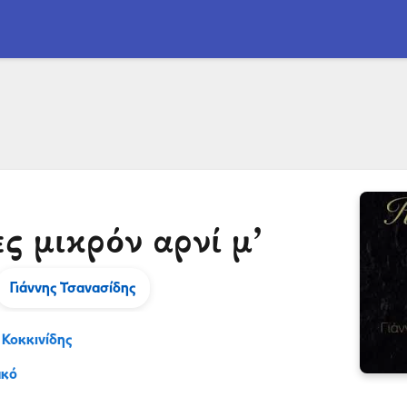
ς μικρόν αρνί μ’
Γιάννης Τσανασίδης
 Κοκκινίδης
ακό