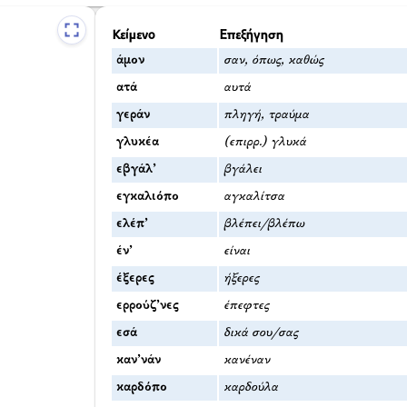
Κείμενο
Επεξήγηση
άμον
σαν, όπως, καθώς
ατά
αυτά
γεράν
πληγή, τραύμα
γλυκέα
(επιρρ.) γλυκά
εβγάλ’
βγάλει
εγκαλιόπο
αγκαλίτσα
ελέπ’
βλέπει/βλέπω
έν’
είναι
έξερες
ήξερες
ερρούζ’νες
έπεφτες
εσά
δικά σου/σας
καν’νάν
κανέναν
καρδόπο
καρδούλα