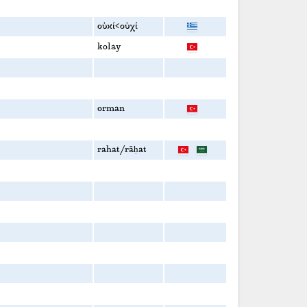
οὐκί<οὐχί
kolay
orman
rahat/rāḥat