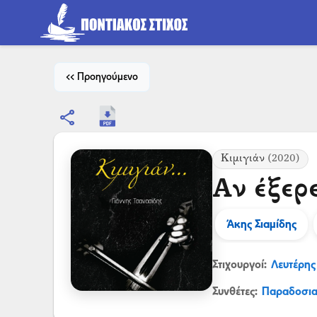
<< Προηγούμενο
share
Κιμιγιάν
(2020)
Αν έξερε
Άκης Σιαμίδης
Στιχουργοί:
Λευτέρης
Συνθέτες:
Παραδοσι