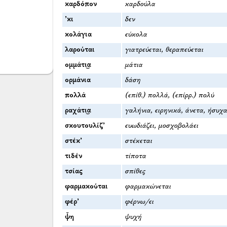
καρδόπον
καρδούλα
’κι
δεν
κολάγια
εύκολα
λαρούται
γιατρεύεται, θεραπεύεται
ομμάτι͜α
μάτια
ορμάνια
δάση
πολλά
(επίθ.) πολλά, (επίρρ.) πολύ
ραχάτι͜α
γαλήνια, ειρηνικά, άνετα, ήσυχα
σκουτουλίζ’
ευωδιάζει, μοσχοβολάει
στέκ’
στέκεται
τιδέν
τίποτα
τσίας
σπίθες
φαρμακούται
φαρμακώνεται
φέρ’
φέρνω/ει
ψ̌η
ψυχή