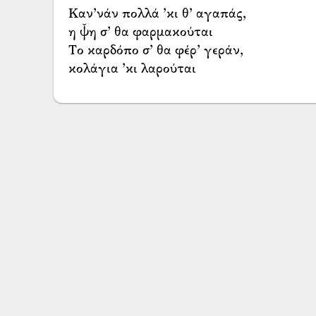
Καν’νάν πολλά ’κι θ’ αγαπάς,
η ψ̌η σ’ θα φαρμακούται
Το καρδόπο σ’ θα φέρ’ γεράν,
κολάγια ’κι λαρούται