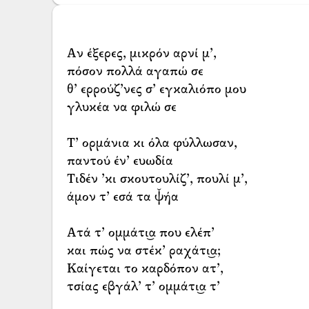
Αν έξερες, μικρόν αρνί μ’,
πόσον πολλά αγαπώ σε
θ’ ερρούζ’νες σ’ εγκαλιόπο μου
γλυκέα να φιλώ σε
Τ’ ορμάνια κι όλα φύλλωσαν,
παντού έν’ ευωδία
Τιδέν ’κι σκουτουλίζ’, πουλί μ’,
άμον τ’ εσά τα ψ̌ήα
Ατά τ’ ομμάτι͜α που ελέπ’
και πώς να στέκ’ ραχάτι͜α;
Καίγεται το καρδόπον ατ’,
τσίας εβγάλ’ τ’ ομμάτι͜α τ’