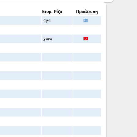
Ετυμ. Ρίζα
Προέλευση
ἅμα
yara