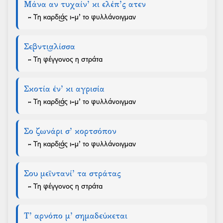
Μάνα αν τυχαίν’ κι ελέπ’ς ατεν
- Τη καρδι͜άς ι-μ’ το φυλλάνοιγμαν
Σεβντι͜αλίσσα
- Τη φέγγονος η στράτα
Σκοτία έν’ κι αγρισία
- Τη καρδι͜άς ι-μ’ το φυλλάνοιγμαν
Σο ζωνάρι σ’ κορτσόπον
- Τη καρδι͜άς ι-μ’ το φυλλάνοιγμαν
Σου μεϊντανί’ τα στράτας
- Τη φέγγονος η στράτα
Τ’ αρνόπο μ’ σημαδεύκεται