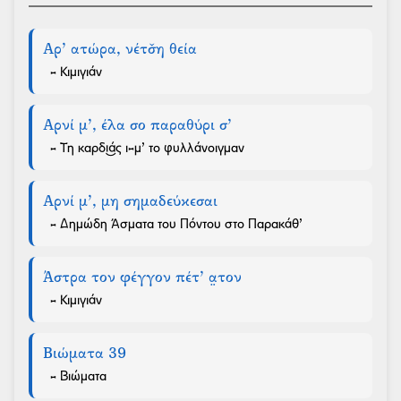
Αρ’ ατώρα, νέτσ̌η θεία
- Κιμιγιάν
Αρνί μ’, έλα σο παραθύρι σ’
- Τη καρδι͜άς ι-μ’ το φυλλάνοιγμαν
Αρνί μ’, μη σημαδεύκεσαι
- Δημώδη Άσματα του Πόντου στο Παρακάθ’
Άστρα τον φέγγον πέτ’ α̤τον
- Κιμιγιάν
Βιώματα 39
- Βιώματα