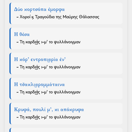
Δύο κορτσόπα έμορφα
- Χοροί & Τραγούδια της Μαύρης Θάλασσας
Η θέσα
- Τη καρδι͜άς ι-μ’ το φυλλάνοιγμαν
Η κόρ’ εντροπι͜αρία έν’
- Τη καρδι͜άς ι-μ’ το φυλλάνοιγμαν
Η τσ̌ακλι͜αρομμάταινα
- Τη καρδι͜άς ι-μ’ το φυλλάνοιγμαν
Κρυφά, πουλί μ’, κι απόκρυφα
- Τη καρδι͜άς ι-μ’ το φυλλάνοιγμαν