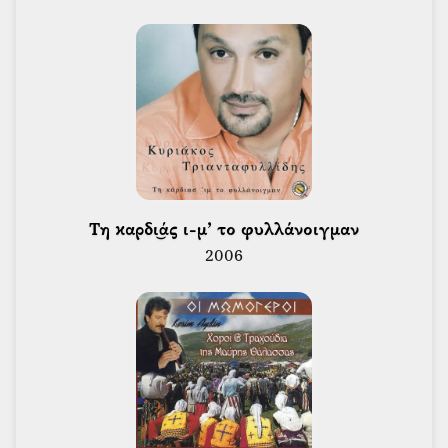
 Τη καρδι͜άς ι-μ’ το φυλλάνοιγμαν 
2006