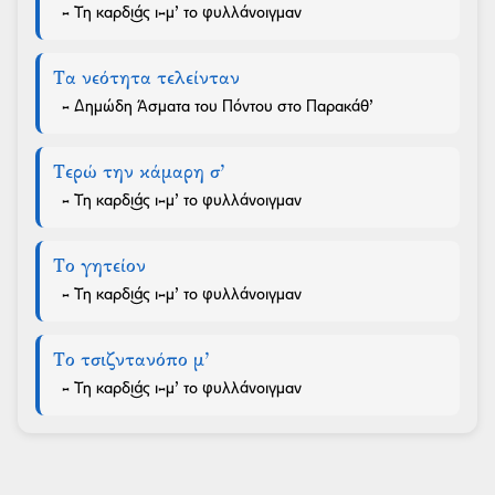
- Τη καρδι͜άς ι-μ’ το φυλλάνοιγμαν
Τα νεότητα τελείνταν
- Δημώδη Άσματα του Πόντου στο Παρακάθ’
Τερώ την κάμαρη σ’
- Τη καρδι͜άς ι-μ’ το φυλλάνοιγμαν
Το γητείον
- Τη καρδι͜άς ι-μ’ το φυλλάνοιγμαν
Το τσιζντανόπο μ’
- Τη καρδι͜άς ι-μ’ το φυλλάνοιγμαν