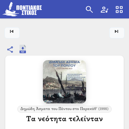
search
artist
view_cozy
search
skip_previous
skip_next
share
Δημώδη Άσματα του Πόντου στο Παρακάθ’
(1998)
Τα νεότητα τελείνταν