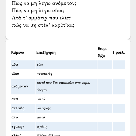
Πώς να μη λέγω ανόμοτον;
Πώς να μη λέγω αΐκα;
Ατά τ’ ομμάτι͜α που ελέπ’
πώς να μη στέκ’ καρίπ’κα;
Ετυμ.
Κείμενο
Επεξήγηση
Προέλ.
Ρίζα
αδά
εδώ
αΐκα
τέτοια/ες
αυτό που δεν υπακούει στο νόμο,
ανόμοτον
άνομο
ατά
αυτά
ατεινές
αυτηνής
ατό
αυτό
εγάπην
αγάπη
ελέπ’
βλέπει/βλέπω