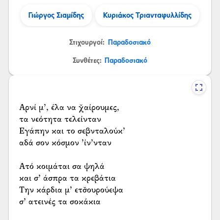
Γιώργος Σιαμίδης
Κυριάκος Τριανταφυλλίδης
Στιχουργοί:
Παραδοσιακό
Συνθέτες:
Παραδοσιακό
Αρνί μ’, έλα να χ̌αίρουμες,
τα νεότητα τελείνταν
Εγάπην και το σεβνταλούκ’
αδά σον κόσμον ’ίν’νταν
Ατό κοιμάται σα ψηλά
και σ’ άσπρα τα κρεβάτια
Την κάρδια μ’ ετσ̌ουρούεψα
σ’ ατεινές τα σοκάκια