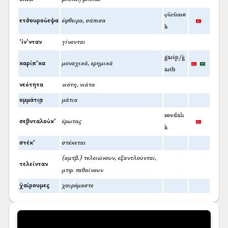
çürüme
ετσ̌ουρούεψα
έφθειρα, σάπισα
k
’ίν’νταν
γίνονται
garip/ġ
καρίπ’κα
μοναχικά, ερημικά
arīb
νεότητα
νιότη, νιάτα
ομμάτι͜α
μάτια
sevdalı
σεβνταλούκ’
έρωτας
k
στέκ’
στέκεται
(αμτβ.) τελειώνουν, εξαντλούνται,
τελείνταν
μτφ. πεθαίνουν
χ̌αίρουμες
χαιρόμαστε