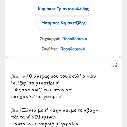
Κυριάκος Τριανταφυλλίδης
Μπάμπης Κεμανετζίδης
Στιχουργοί:
Παραδοσιακό
Συνθέτες:
Παραδοσιακό
Ο άντρας σου του σ̌κύλ’ ο γιον
[Και -ν-]
’κι ’ξέρ’ το μεκατίρι σ’
Πώς ταγιανίζ’ το ψ̌όπον ατ’
και χαλάν’ το χατίρι σ’;
Πάντα με τ’ «αχ» και με το «βαχ»,
[Και]
πάντα ν’ αϊλί εμέναν
Πάντα -ν- η καρδι͜ά μ’ γεραλίν