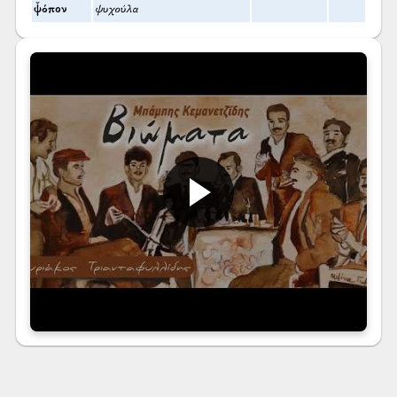
ψ̌όπον
ψυχούλα