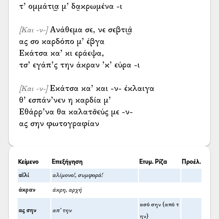
τ’ ομμάτι͜α μ’ δα̤κρωμένα -ι
Ανάθεμα σε, νε σεβτι͜ά
[Και -ν-]
ας σο καρδόπο μ’ έβγα
Εκάτσα κα’ κι εράεψα,
τσ’ εγάπ’ς την άκραν ’κ’ εύρα -ι
Εκάτσα κα’ και -ν- έκλαιγα
[Και -ν-]
θ’ εσπάν’νεν η καρδία μ’
Εθάρρ’να θα καλατσ̌εύς με -ν-
ας σην φωτογραφίαν
Κείμενο
Επεξήγηση
Ετυμ. Ρίζα
Προέλ.
αϊλί
αλίμονο!, συμφορά!
άκραν
άκρη, αρχή
ασό σην (από τ
ας σην
απ’ την
ην)