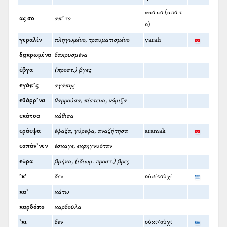
ασό σο (από τ
ας σο
απ’ το
ο)
γεραλίν
πληγωμένο, τραυματισμένο
yaralı
δα̤κρωμένα
δακρυσμένα
έβγα
(προστ.) βγες
εγάπ’ς
αγάπης
εθάρρ’να
θαρρούσα, πίστευα, νόμιζα
εκάτσα
κάθισα
εράεψα
έψαξα, γύρεψα, αναζήτησα
aramak
εσπάν’νεν
έσκαγε, εκρηγνυόταν
εύρα
βρήκα, (ιδιωμ. προστ.) βρες
’κ’
δεν
οὐκί<οὐχί
κα’
κάτω
καρδόπο
καρδούλα
’κι
δεν
οὐκί<οὐχί