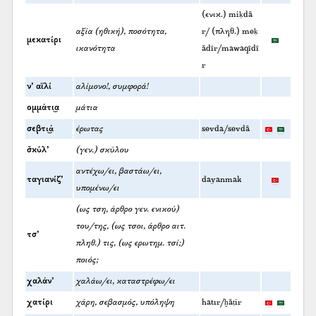
(ενικ.) miḳdā
αξία (ηθική), ποσότητα,
r/ (πληθ.) meḳ
μεκατίρι
ικανότητα
ādīr/mawaqīdī
r
ν’ αϊλί
αλίμονο!, συμφορά!
ομμάτι͜α
μάτια
σεβτι͜ά
έρωτας
sevda/sevdā
σ̌κύλ’
(γεν.) σκύλου
αντέχω/ει, βαστάω/ει,
ταγιανίζ’
dayanmak
υπομένω/ει
(ως τση, άρθρο γεν. ενικού)
του/της, (ως τσοι, άρθρο αιτ.
τσ’
πληθ.) τις, (ως ερωτημ. τσί;)
ποιός;
χαλάν’
χαλάω/ει, καταστρέφω/ει
χατίρι
χάρη, σεβασμός, υπόληψη
hatır/ḫāṭir