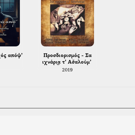
Τα τελευταία χρόνια έχει επιδοθεί 
Στην πιο πρόσφατη δισκογραφική τ
τραγούδια, διευρύνοντας το εκφραστι
του τόσο ως εκτελεστή του αγγείου ό
χός απόψ’ 
 Προσδιορισμός - Σα 
ιχνάρι͜α τ’ Ασ̌αλούμ’ 
2019