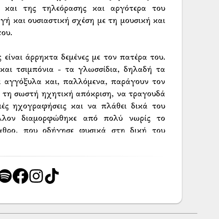
υ και της τηλεόρασης και αργότερα του
γή και ουσιαστική σχέση με τη μουσική και
ου.
ς είναι άρρηκτα δεμένες με τον πατέρα του.
και τσιμπόνια - τα γλωσσίδια, δηλαδή τα
 αγγόξυλα και, παλλόμενα, παράγουν τον
ά τη σωστή ηχητική απόκριση, να τραγουδά
ιές ηχογραφήσεις και να πλάθει δικά του
άλλον διαμορφώθηκε από πολύ νωρίς το
αθρο, που οδήγησε φυσικά στη δική του
διδαχθεί συστηματικά το αγγείο (τουλούμ’).
ε παλιές ηχογραφήσεις του Κωνσταντίνου
σ̌αλούμ’ς), από τις οποίες αφομοίωσε το
 διακρίνεται και στο δικό του παίξιμο. Πολύ
 πανηγύρια, κοινωνικές εκδηλώσεις και