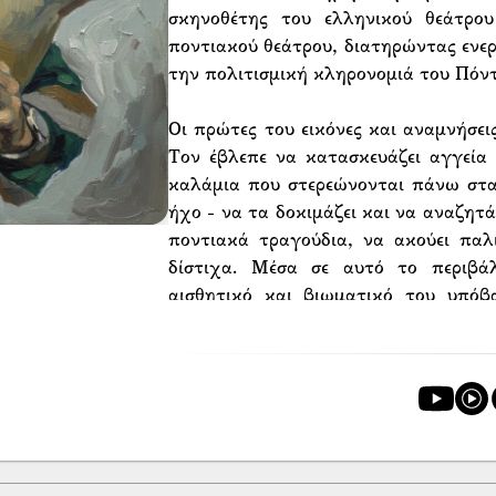
σκηνοθέτης του ελληνικού θεάτρο
ποντιακού θεάτρου, διατηρώντας ενερ
την πολιτισμική κληρονομιά του Πόντ
Οι πρώτες του εικόνες και αναμνήσει
Τον έβλεπε να κατασκευάζει αγγεία 
καλάμια που στερεώνονται πάνω στα
ήχο - να τα δοκιμάζει και να αναζητ
ποντιακά τραγούδια, να ακούει παλ
δίστιχα. Μέσα σε αυτό το περιβ
αισθητικό και βιωματικό του υπόβ
ενασχόληση με το αγγείο.
Σε ηλικία δεκατριών ετών ζήτησε να 
Τα πρώτα του βήματα βασίστηκαν σ
Κυριακίδη (Κώτσον τ’ Ασ̌αλούμ’ ή Α
ιδιαίτερο παικτικό ύφος, στοιχείο που
σύντομα άρχισε να συμμετέχει σε