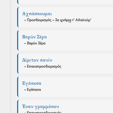
Αχπάσκουμαι
- Προσδιορισμός - Σα ιχνάρι͜α τ’ Ασ̌αλούμ’
Βαρύν Σέρα
- Βαρύν Σέρα
Δίμιτον πανίν
- Επαναπροσδιορισμός
Εγάπεσα
- Εγάπεσα
Έναν γραμμόπον
- Επαναπροσδιορισμός