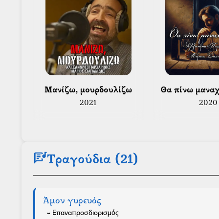
 Μανίζω, μουρδουλίζω 
 Θα πίνω μανα
2021
2020
lyrics
Τραγούδια (21)
Άμον γυρευός
- Επαναπροσδιορισμός