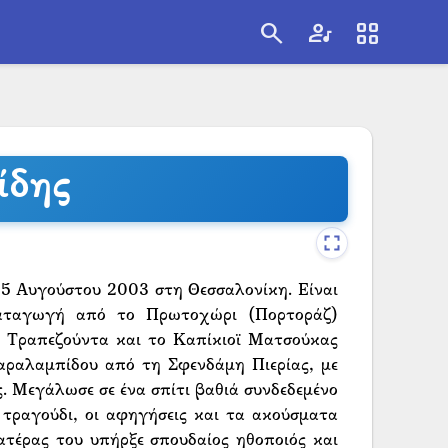
search
artist
view_cozy
search
ίδης
 5 Αυγούστου 2003 στη Θεσσαλονίκη. Είναι
καταγωγή από το Πρωτοχώρι (Πορτοράζ)
ν Τραπεζούντα και το Καπίκιοϊ Ματσούκας
ραλαμπίδου από τη Σφενδάμη Πιερίας, με
 Μεγάλωσε σε ένα σπίτι βαθιά συνδεδεμένο
τραγούδι, οι αφηγήσεις και τα ακούσματα
τέρας του υπήρξε σπουδαίος ηθοποιός και