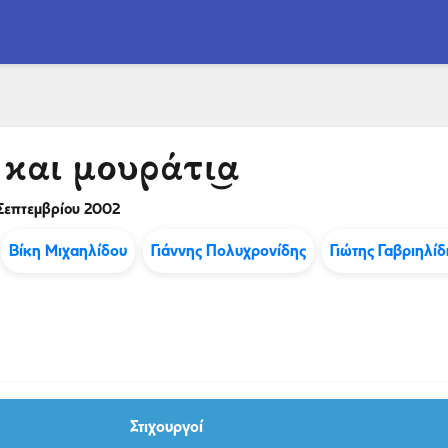
και μουράτι͜α
Σεπτεμβρίου 2002
Βίκη Μιχαηλίδου
Γιάννης Πολυχρονίδης
Γιώτης Γαβριηλίδ
Στιχουργοί