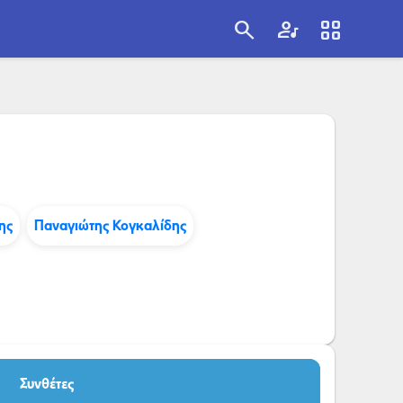
search
artist
view_cozy
search
ης
Παναγιώτης Κογκαλίδης
Συνθέτες