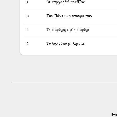
9
Οι παρχαρέτ’ ποτίζ’νε
10
Του Πόντου ο σταυραετόν
11
Τη καρδι͜άς ι-μ’ η καρδι͜ά
12
Τα δα̤κρόπα μ’ λιμνία
Επι