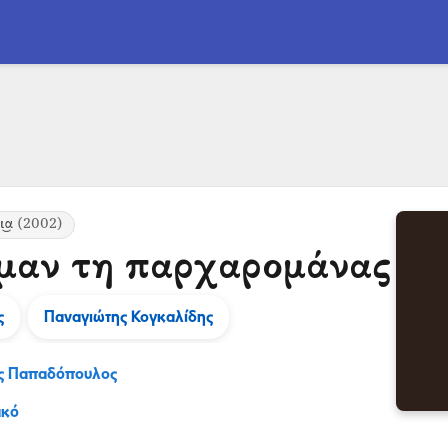
͜α
(2002)
μαν τη παρχαρομάνας
ς
Παναγιώτης Κογκαλίδης
ος Παπαδόπουλος
ακό