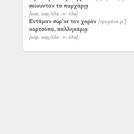
[ωφ, ωφ/έλα -ν- έλα]
Εντάμαν σύρ’νε τον χορόν
[τρυγόνα μ’]
[ωφ, ωφ/έλα -ν- έλα]