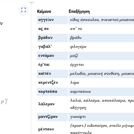
Κείμενο
Επεξήγηση
αγγείον
είδος άσκαυλου, πνευστού μουσικ
ν
ας σο
απ’ το
βράδον
βράδυ
γαβάλ’
φλογέρα
εντάμαν
μαζί
έρ’ται
έρχεται
καϊτέν
μελωδία, μουσική σύνθεση, μουσι
κεμεντζ̌έν
λύρα
κορτσόπα
κοριτσάκια
λαλιά, κάλεσμα, αποκάλεσμα, πρ
μ’]
λάλεμαν
οδήγηση
μαντζίραν
γιαούρτι
(προστ.) ειδοποίησε, στείλε μήνυ
μέντσον
παρήγγειλε