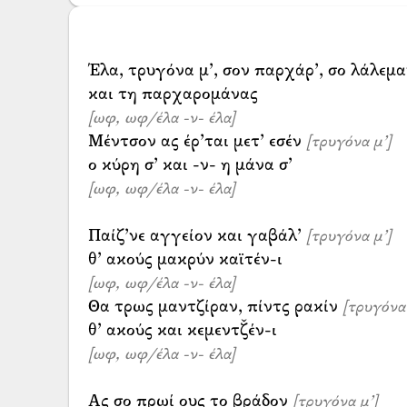
Έλα, τρυγόνα μ’, σον παρχάρ’, σο λάλεμα
[ωφ, ωφ/έλα -ν- έλα]
Μέντσον ας έρ’ται μετ’ εσέν
[τρυγόνα μ’]
[ωφ, ωφ/έλα -ν- έλα]
Παίζ’νε αγγείον και γαβάλ’
[τρυγόνα μ’]
[ωφ, ωφ/έλα -ν- έλα]
Θα τρως μαντζίραν, πίντς ρακίν
[τρυγόνα 
[ωφ, ωφ/έλα -ν- έλα]
Ας σο πρωί ους το βράδον
[τρυγόνα μ’]