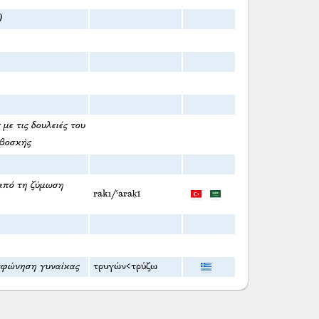
)
με τις δουλειές του
 βοσκής
από τη ζύμωση
rakı/ˁaraḳī
οσφώνηση γυναίκας
τρυγών<τρύζω