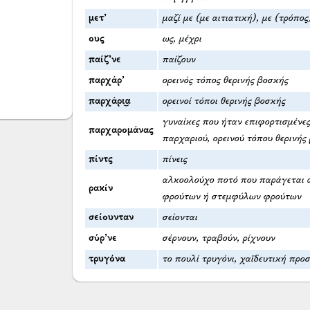
μετ’
μαζί με (με αιτιατική), με (τρόπος
ους
ως, μέχρι
παίζ’νε
παίζουν
παρχάρ’
ορεινός τόπος θερινής βοσκής
παρχάρι͜α
ορεινοί τόποι θερινής βοσκής
γυναίκες που ήταν επιφορτισμένες 
παρχαρομάνας
παρχαριού, ορεινού τόπου θερινής
πίντς
πίνεις
αλκοολούχο ποτό που παράγεται 
ρακίν
φρούτων ή στεμφύλων φρούτων
σείουνταν
σείονται
σύρ’νε
σέρνουν, τραβούν, ρίχνουν
τρυγόνα
το πουλί τρυγόνι, χαϊδευτική πρ