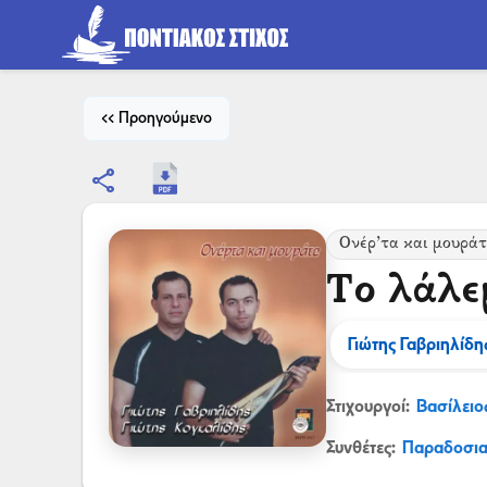
<< Προηγούμενο
share
Ονέρ’τα και μουράτι
Το λάλε
Γιώτης Γαβριηλίδη
Στιχουργοί:
Βασίλει
Συνθέτες:
Παραδοσι