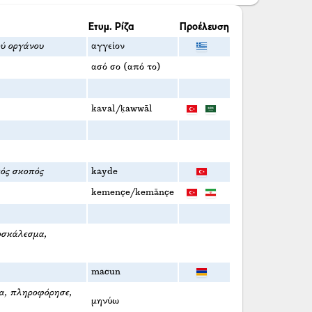
Ετυμ. Ρίζα
Προέλευση
ού οργάνου
αγγείον
ασό σο (από το)
kaval/ḳawwāl
κός σκοπός
kayde
kemençe/kemānçe
οσκάλεσμα,
macun
μα, πληροφόρησε,
μηνύω