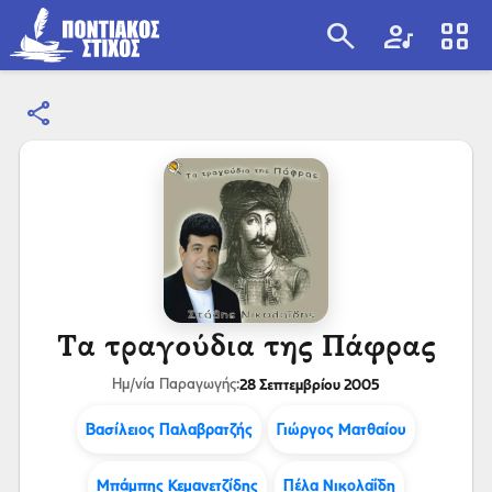
search
artist
view_cozy
share
search
Τα τραγούδια της Πάφρας
28 Σεπτεμβρίου 2005
Ημ/νία Παραγωγής:
Βασίλειος Παλαβρατζής
Γιώργος Ματθαίου
Μπάμπης Κεμανετζίδης
Πέλα Νικολαΐδη