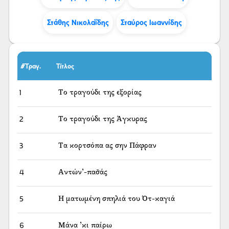
Στάθης Νικολαΐδης
Σταύρος Ιωαννίδης
#Τραγ.
Τίτλος
1
Το τραγούδι της εξορίας
2
Το τραγούδι της Άγκυρας
3
Τα κορτσόπα ας σην Πάφραν
4
Αντών’-πασ̌άς
5
Η ματωμένη σπηλιά του Ότ-καγιά
6
Μάνα ’κι παίρω