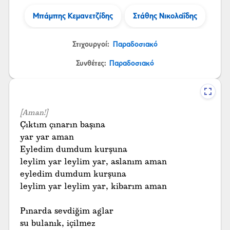
Μπάμπης Κεμανετζίδης
Στάθης Νικολαΐδης
Στιχουργοί:
Παραδοσιακό
Συνθέτες:
Παραδοσιακό
[Aman!]
Çıktım çınarın başına
yar yar aman
Eyledim dumdum kurşuna
leylim yar leylim yar, aslanım aman
eyledim dumdum kurşuna
leylim yar leylim yar, kibarım aman
Pınarda sevdiğim aglar
su bulanık, içilmez