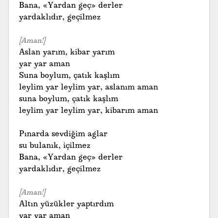
Bana, «Yardan geç» derler
yardaklıdır, geçilmez
[Aman!]
Aslan yarım, kibar yarım
yar yar aman
Suna boylum, çatık kaşlım
leylim yar leylim yar, aslanım aman
suna boylum, çatık kaşlım
leylim yar leylim yar, kibarım aman
Pınarda sevdiğim aglar
su bulanık, içilmez
Bana, «Yardan geç» derler
yardaklıdır, geçilmez
[Aman!]
Altın yüzükler yaptırdım
yar yar aman