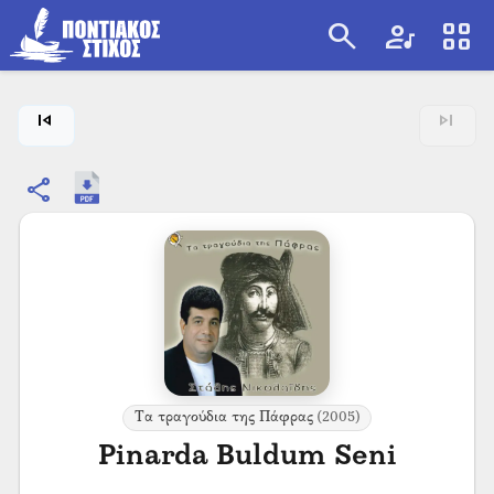
search
artist
view_cozy
search
skip_previous
skip_next
share
Τα τραγούδια της Πάφρας
(2005)
Pinarda Buldum Seni