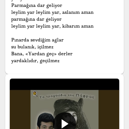
Parmağına dar geliyor
leylim yar leylim yar, aslanım aman
parmağına dar geliyor
leylim yar leylim yar, kibarım aman
Pınarda sevdiğim aglar
su bulanık, içilmez
Bana, «Yardan geç» derler
yardaklıdır, geçilmez