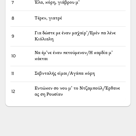
7
Έλα, κόρη, γιάβρου μ’
8
Τέρεν, γιατρέ
Για δώστε με έναν μαχ̌αίρ’/Εμέν πα λένε
9
Κιόλιαλη
Να έμ’νε έναν πετούμενον/Η καρδία μ’
10
κάεται
11
Σεβνταλής είμαι/Αγάπα κόρη
Εντώκεν σο νου μ’ το Ντζαμπούλ/Έρθανε
12
ας ση Ρουσίαν