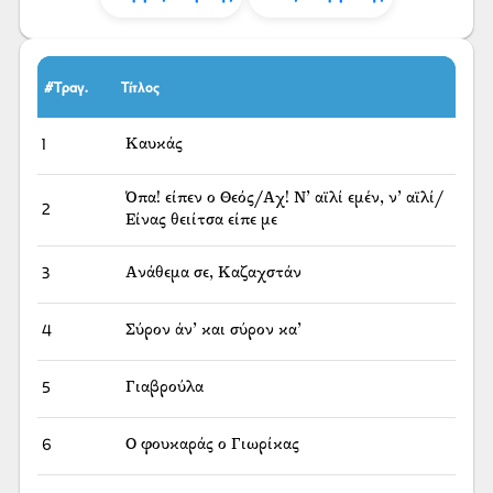
#Τραγ.
Τίτλος
1
Καυκάς
Όπα! είπεν ο Θεός/Αχ! Ν’ αϊλί εμέν, ν’ αϊλί/
2
Είνας θειίτσα είπε με
3
Ανάθεμα σε, Καζαχστάν
4
Σύρον άν’ και σύρον κα’
5
Γιαβρούλα
6
Ο φουκαράς ο Γιωρίκας