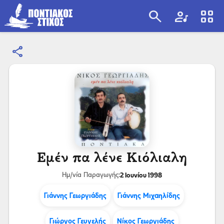
search
artist
view_cozy
share
search
Εμέν πα λένε Κιόλιαλη
2 Ιουνίου 1998
Ημ/νία Παραγωγής:
Γιάννης Γεωργιάδης
Γιάννης Μιχαηλίδης
Γιώργος Γευγελής
Νίκος Γεωργιάδης