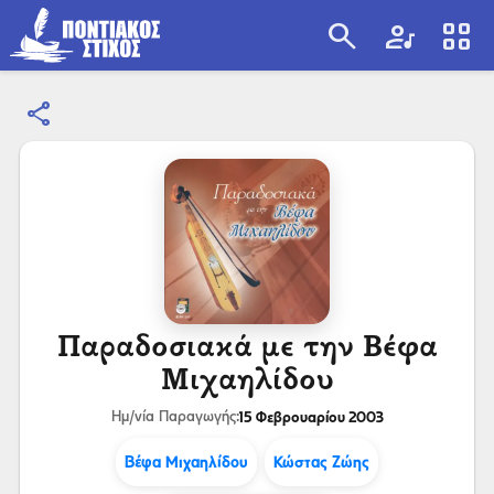
search
artist
view_cozy
share
search
Παραδοσιακά με την Βέφα
Μιχαηλίδου
15 Φεβρουαρίου 2003
Ημ/νία Παραγωγής:
Βέφα Μιχαηλίδου
Κώστας Ζώης