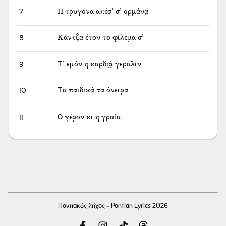
7
Η τρυγόνα απέσ’ σ’ ορμάνα̤
8
Κάντζ̌α έτον το φίλεμα σ’
9
Τ’ εμόν η καρδι͜ά γεραλίν
10
Τα παιδικά τα όνειρα
11
Ο γέρον κι η γραία
Ποντιακός Στίχος - Pontian Lyrics 2026