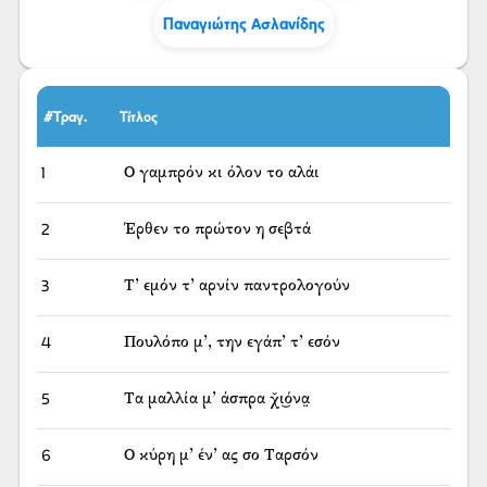
Παναγιώτης Ασλανίδης
#Τραγ.
Τίτλος
1
Ο γαμπρόν κι όλον το αλάι
2
Έρθεν το πρώτον η σεβτά
3
Τ’ εμόν τ’ αρνίν παντρολογούν
4
Πουλόπο μ’, την εγάπ’ τ’ εσόν
5
Τα μαλλία μ’ άσπρα χ̌ι͜όνα̤
6
Ο κύρη μ’ έν’ ας σο Ταρσόν