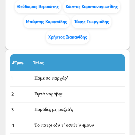
Θεόδωρος Βεροιώτης
Κώστας Καραπαναγιωτίδης
Μπάμπης Κυρκενίδης
Τάκης Γεωργιάδης
Χρήστος Σιαπανίδης
#Τραγ.
Τίτλος
1
Πάμε σο παρχάρ’
2
Εφτά καράβι͜α
3
Παράδες μη μαζεύ’ς
4
Το πατρικόν τ’ οσπίτ’ν εμουν