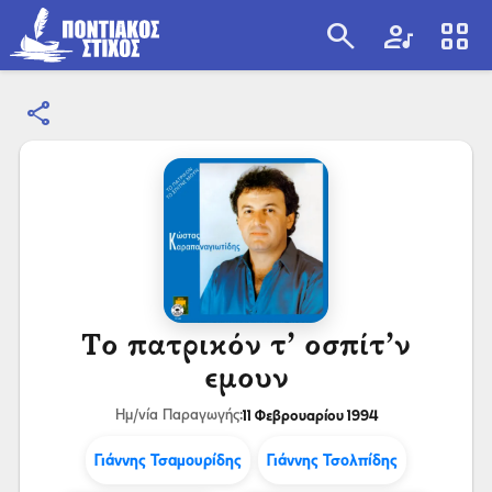
search
artist
view_cozy
share
search
Το πατρικόν τ’ οσπίτ’ν
εμουν
11 Φεβρουαρίου 1994
Ημ/νία Παραγωγής:
Γιάννης Τσαμουρίδης
Γιάννης Τσολπίδης