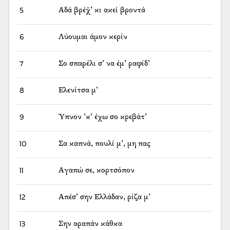
5
Αδά βρέχ̌’ κι ακεί βροντά
6
Λύουμαι άμον κερίν
7
Σο σπαρέλι σ’ να έμ’ ραφίδ’
8
Ελενίτσα μ’
9
Ύπνον ’κ’ έχω σο κρεβάτ’
10
Σα καπνά, πουλί μ’, μη πας
11
Αγαπώ σε, κορτσόπον
12
Απέσ’ σην Ελλάδαν, ρίζα μ’
13
Σην αραπάν κάθκα