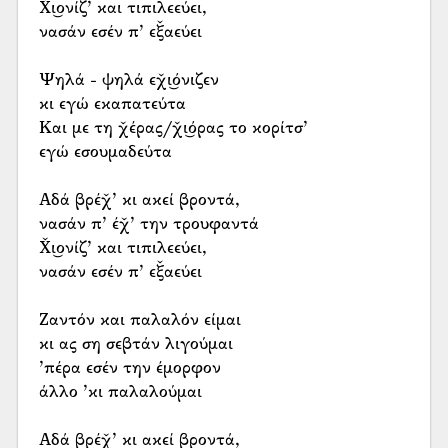
Χ̌ι͜ονίζ’ και τιπιλεεύει,
νασάν εσέν π’ εξ̌αεύει
Ψηλά - ψηλά εχ̌ι͜όνιζεν
κι εγώ εκαπατεύτα
Και με τη χ̌έρας/χ̌ι͜όρας το κορίτσ’
εγώ εσουμαδεύτα
Αδά βρέχ̌’ κι ακεί βροντά,
νασάν π’ έχ̌’ την τρουφαντά
Χ̌ι͜ονίζ’ και τιπιλεεύει,
νασάν εσέν π’ εξ̌αεύει
Ζαντόν και παλαλόν είμαι
κι ας ση σεβτάν λιγούμαι
’πέρα εσέν την έμορφον
άλλο ’κι παλαλούμαι
Αδά βρέχ̌’ κι ακεί βροντά,