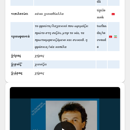
dā
tipile
τιπιλεεύει
κάνει χιονοθύελλα
mek
το φρούτο/λαχανικό που ωριμάζει
turfan
πρώτο στη σεζόν, μτφ το νέο, τα
da/te
τρουφαντά
πρωτοεμφανιζόμενο και συνεκδ. η
rvend
φρέσκια/νέα κοπέλα
e
χ̌έρας
χήρας
χ̌ι͜ονίζ’
χιονίζει
χ̌ι͜όρας
χήρας