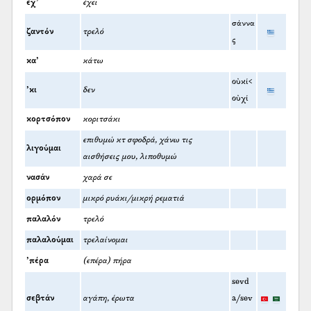
έχ̌’
έχει
σάννα
ζαντόν
τρελό
ς
κα’
κάτω
οὐκί<
’κι
δεν
οὐχί
κορτσόπον
κοριτσάκι
επιθυμώ κτ σφοδρά, χάνω τις
λιγούμαι
αισθήσεις μου, λιποθυμώ
νασάν
χαρά σε
ορμόπον
μικρό ρυάκι/μικρή ρεματιά
παλαλόν
τρελό
παλαλούμαι
τρελαίνομαι
’πέρα
(επέρα) πήρα
sevd
σεβτάν
αγάπη, έρωτα
a/sev