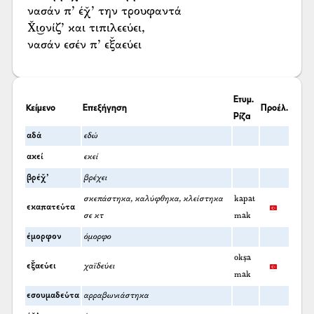
νασάν π’ έχ̌’ την τρουφαντά
Χ̌ι͜ονίζ’ και τιπιλεεύει,
νασάν εσέν π’ εξ̌αεύει
Ετυμ.
Κείμενο
Επεξήγηση
Προέλ.
Ρίζα
αδά
εδώ
ακεί
εκεί
βρέχ̌’
βρέχει
σκεπάστηκα, καλύφθηκα, κλείστηκα
kapat
εκαπατεύτα
σε κτ
mak
έμορφον
όμορφο
okşa
εξ̌αεύει
χαϊδεύει
mak
εσουμαδεύτα
αρραβωνιάστηκα