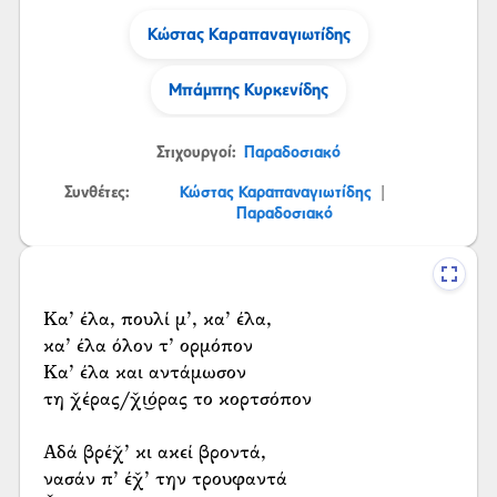
Κώστας Καραπαναγιωτίδης
Μπάμπης Κυρκενίδης
Στιχουργοί:
Παραδοσιακό
Συνθέτες:
Κώστας Καραπαναγιωτίδης
|
Παραδοσιακό
Κα’ έλα, πουλί μ’, κα’ έλα,
κα’ έλα όλον τ’ ορμόπον
Κα’ έλα και αντάμωσον
τη χ̌έρας/χ̌ι͜όρας το κορτσόπον
Αδά βρέχ̌’ κι ακεί βροντά,
νασάν π’ έχ̌’ την τρουφαντά