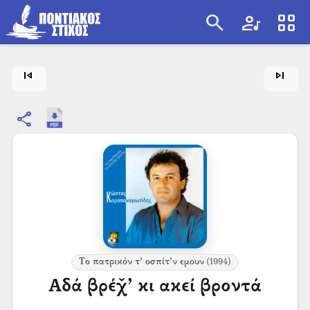
search
artist
view_cozy
search
skip_previous
skip_next
share
Το πατρικόν τ’ οσπίτ’ν εμουν
(1994)
Αδά βρέχ̌’ κι ακεί βροντά