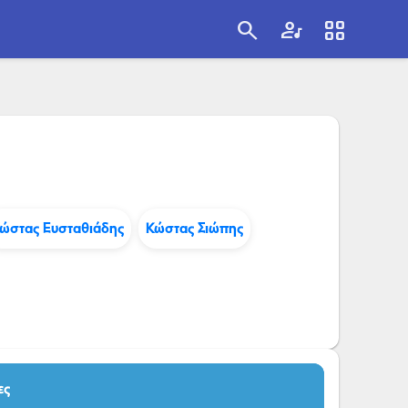
search
artist
view_cozy
search
ώστας Ευσταθιάδης
Κώστας Σιώπης
ες