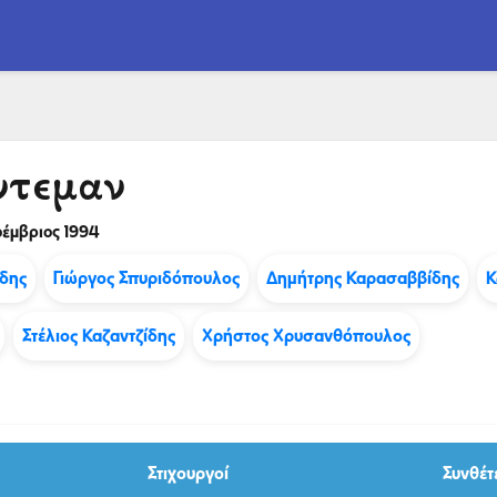
ντεμαν
έμβριος 1994
δης
Γιώργος Σπυριδόπουλος
Δημήτρης Καρασαββίδης
Κ
Στέλιος Καζαντζίδης
Χρήστος Χρυσανθόπουλος
Στιχουργοί
Συνθέτ