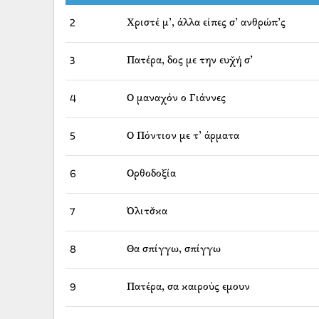
2
Χριστέ μ’, άλλα είπες σ’ ανθρώπ’ς
3
Πατέρα, δος με την ευχ̌ή σ’
4
Ο μαναχόν ο Γιάννες
5
Ο Πόντιον με τ’ άρματα
6
Ορθοδοξία
7
Όλιτσ̌κα
8
Θα σπίγγω, σπίγγω
9
Πατέρα, σα καιρούς εμουν