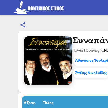
share
Συναπά
Νο
Ημ/νία Παραγωγής:
Αθανάσιος Τσολερί
Στάθης Νικολαΐδης
#Τραγ.
Τίτλος