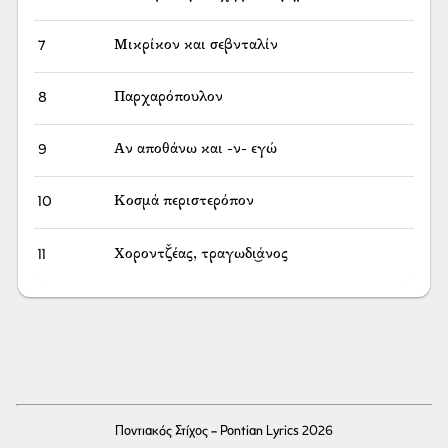
7
Μικρίκον και σεβνταλίν
8
Παρχαρόπουλον
9
Αν αποθάνω και -ν- εγώ
10
Κοσμά περιστερόπον
11
Χοροντζ̌έας, τραγωδι͜άνος
Ποντιακός Στίχος - Pontian Lyrics 2026