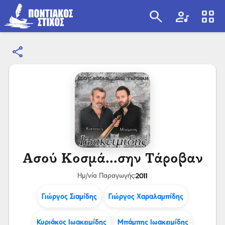
search
artist
view_cozy
share
search
Ασού Κοσμά...σην Τάροβαν
2011
Ημ/νία Παραγωγής:
Γιώργος Σιαμίδης
Γιώργος Χαραλαμπίδης
Κυριάκος Ιωακειμίδης
Μπάμπης Ιωακειμίδης