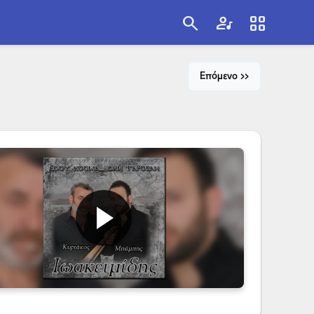
search
artist
view_cozy
search
Επόμενο >>