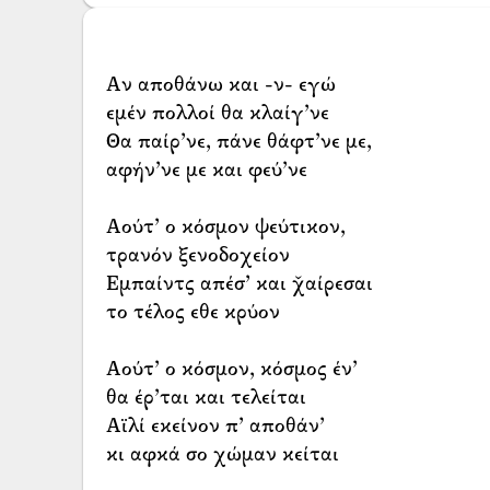
Αν αποθάνω και -ν- εγώ
εμέν πολλοί θα κλαίγ’νε
Θα παίρ’νε, πάνε θάφτ’νε με,
αφήν’νε με και φεύ’νε
Αούτ’ ο κόσμον ψεύτικον,
τρανόν ξενοδοχείον
Εμπαίντς απέσ’ και χ̌αίρεσαι
το τέλος εθε κρύον
Αούτ’ ο κόσμον, κόσμος έν’
θα έρ’ται και τελείται
Αϊλί εκείνον π’ αποθάν’
κι αφκά σο χώμαν κείται