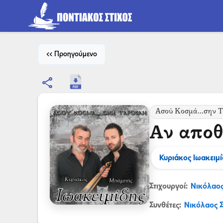
<< Προηγούμενο
share
Ασού Κοσμά...σην 
Αν αποθ
Κυριάκος Ιωακειμ
Στιχουργοί:
Νικόλαος
Συνθέτες:
Νικόλαος 