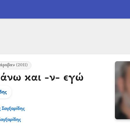
Τάροβαν
(2011)
άνω και -ν- εγώ
ίδης
 Σαγξαρίδης
Σαγξαρίδης