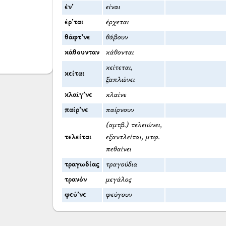
έν’
είναι
έρ’ται
έρχεται
θάφτ’νε
θάβουν
κάθουνταν
κάθονται
κείτεται,
κείται
ξαπλώνει
κλαίγ’νε
κλαίνε
παίρ’νε
παίρνουν
(αμτβ.) τελειώνει,
τελείται
εξαντλείται, μτφ.
πεθαίνει
τραγωδίας
τραγούδια
τρανόν
μεγάλος
φεύ’νε
φεύγουν