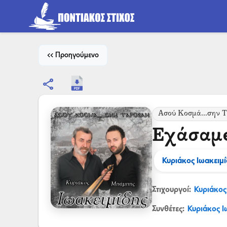
<< Προηγούμενο
share
Ασού Κοσμά...σην 
Εχάσαμ
Κυριάκος Ιωακειμ
Στιχουργοί:
Κυριάκος
Συνθέτες:
Κυριάκος Ι