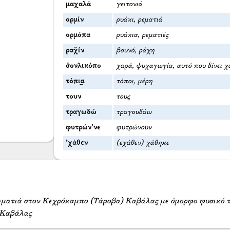
μαχαλά
γειτονιά
ορμίν
ρυάκι, ρεματιά
ορμόπα
ρυάκια, ρεματιές
ραχ̌ίν
βουνό, ράχη
σ̌ονλικόπο
χαρά, ψυχαγωγία, αυτό που δίνει χ
τόπι͜α
τόποι, μέρη
τουν
τους
τραγωδώ
τραγουδάω
φυτρών’νε
φυτρώνουν
’χάθεν
(εχάθεν) χάθηκε
ρεματιά στον Κεχρόκαμπο (Τάροβα) Καβάλας με όμορφο φυσικό τ
 Καβάλας