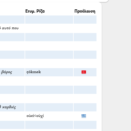
Ετυμ. Ρίζα
Προέλευση
ό αυτό που
ο βάρος
çökmek
) καρδιές
οὐκί<οὐχί