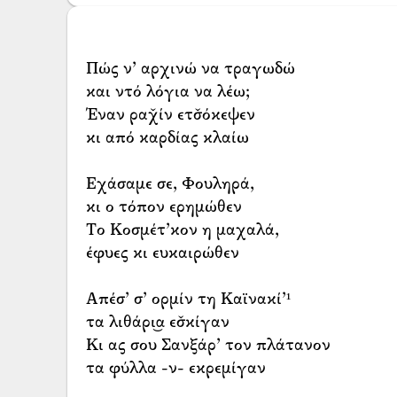
Πώς ν’ αρχινώ να τραγωδώ
και ντό λόγια να λέω;
Έναν ραχ̌ίν ετσ̌όκεψεν
κι από καρδίας κλαίω
Εχάσαμε σε, Φουληρά,
κι ο τόπον ερημώθεν
Το Κοσμέτ’κον η μαχαλά,
έφυες κι ευκαιρώθεν
Απέσ’ σ’ ορμίν τη Καϊνακί’¹
τα λιθάρι͜α εσ̌κίγαν
Κι ας σου Σανξάρ’ τον πλάτανον
τα φύλλα -ν- εκρεμίγαν