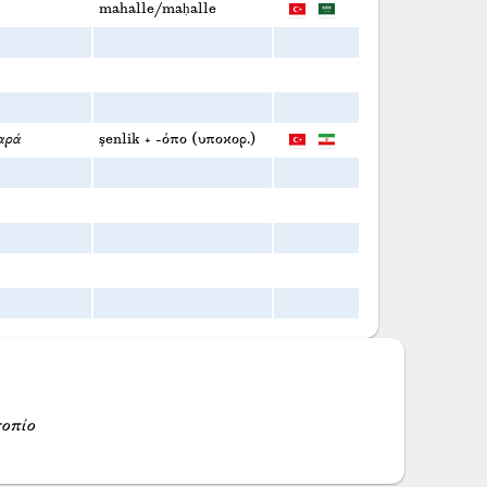
mahalle/maḥalle
αρά
şenlik + -όπο (υποκορ.)
οπίο
