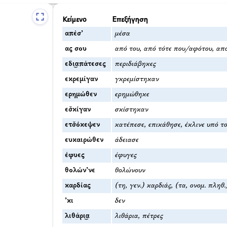
Κείμενο
Επεξήγηση
απέσ’
μέσα
ας σου
από του, από τότε που/αφότου, απ
εδι͜απάτεσες
περιδιάβηκες
εκρεμίγαν
γκρεμίστηκαν
ερημώθεν
ερημώθηκε
εσ̌κίγαν
σκίστηκαν
ετσ̌όκεψεν
κατέπεσε, επικάθησε, έκλινε υπό τ
ευκαιρώθεν
άδειασε
έφυες
έφυγες
θολών’νε
θολώνουν
καρδίας
(τη, γεν.) καρδιάς, (τα, ονομ. πληθ.
’κι
δεν
λιθάρι͜α
λιθάρια, πέτρες