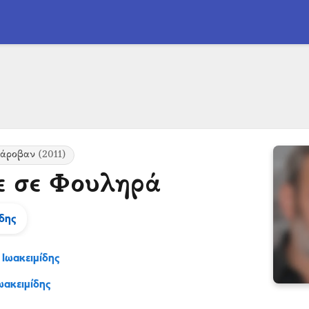
Τάροβαν
(2011)
ε σε Φουληρά
ίδης
 Ιωακειμίδης
ωακειμίδης