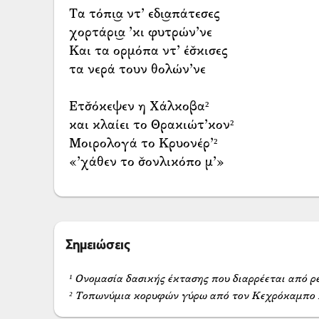
Τα τόπι͜α ντ’ εδι͜απάτεσες
χορτάρι͜α ’κι φυτρών’νε
Και τα ορμόπα ντ’ έσ̌κισες
τα νερά τουν θολών’νε
Ετσ̌όκεψεν η Χάλκοβα²
και κλαίει το Θρακιώτ’κον²
Μοιρολογά το Κρυονέρ’²
«’χάθεν το σ̌ονλικόπο μ’»
Σημειώσεις
¹ Ονομασία δασικής έκτασης που διαρρέεται από 
² Τοπωνύμια κορυφών γύρω από τον Κεχρόκαμπο