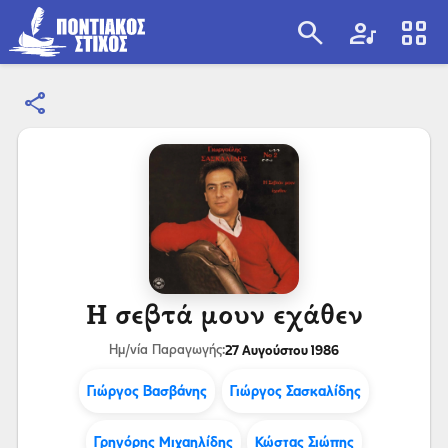
search
artist
view_cozy
share
search
Η σεβτά μουν εχάθεν
27 Αυγούστου 1986
Ημ/νία Παραγωγής:
Γιώργος Βασβάνης
Γιώργος Σασκαλίδης
Γρηγόρης Μιχαηλίδης
Κώστας Σιώπης