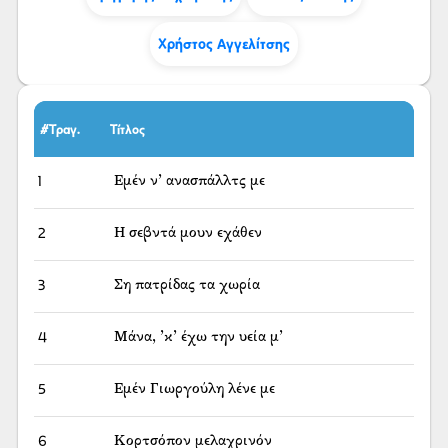
Χρήστος Αγγελίτσης
#Τραγ.
Τίτλος
1
Εμέν ν’ ανασπάλλτς με
2
Η σεβντά μουν εχάθεν
3
Ση πατρίδας τα χωρία
4
Μάνα, ’κ’ έχω την υεία μ’
5
Εμέν Γιωργούλη λένε με
6
Κορτσόπον μελαχρινόν