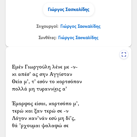
Γιώργος Σασκαλίδης
Στιχουργοί:
Γιώργος Σασκαλίδης
Συνθέτες:
Γιώργος Σασκαλίδης
Εμέν Γιωργούλη λένε με -ν-
κι απέσ’ ας σην Αγγίσταν
Θεία μ’, τ’ εσόν το κορτσόπον
πολλά μη τυραννί͜εις α’
Έμορφος είσαι, κορτσόπο μ’,
τερώ και ξαν τερώ σε -ν
Λόγον καν’νάν εσύ μη δί’ς,
θά ’ρχουμαι ψαλαφώ σε