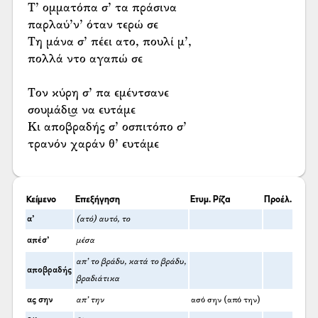
Τ’ ομματόπα σ’ τα πράσινα
παρλαύ’ν’ όταν τερώ σε
Τη μάνα σ’ πέει ατο, πουλί μ’,
πολλά ντο αγαπώ σε
Τον κύρη σ’ πα εμέντσανε
σουμάδι͜α να ευτάμε
Κι αποβραδής σ’ οσπιτόπο σ’
τρανόν χαράν θ’ ευτάμε
Κείμενο
Επεξήγηση
Ετυμ. Ρίζα
Προέλ.
α’
(ατό) αυτό, το
απέσ’
μέσα
απ’ το βράδυ, κατά το βράδυ,
αποβραδής
βραδιάτικα
ας σην
απ’ την
ασό σην (από την)