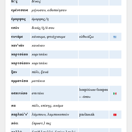
δί’ς
δίνεις
εμέντσανε
μήνυσαν, ειδοποίησαν
έμορφος
όμορφος/η
εσόν
δικός/ή/ό σου
ευτάμε
κάνουμε, φτιάχνουμε
εὐθειάζω
καν’νάν
κανέναν
κορτσόπο
κοριτσάκι
κορτσόπον
κοριτσάκι
ξαν
πάλι, ξανά
ομματόπα
ματάκια
hospitium<hospes
οσπιτόπο
σπιτάκι
+ -όπον
πα
πάλι, επίσης, ακόμα
παρλαύ’ν’
λάμπουν, λαμποκοπούν
parlamak
πέει
(προστ.) πες