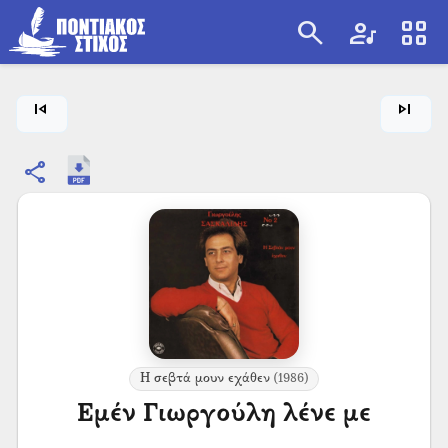
search
artist
view_cozy
search
skip_previous
skip_next
share
Η σεβτά μουν εχάθεν
(1986)
Εμέν Γιωργούλη λένε με