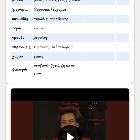
πολλά
(επίθ.) πολλά, (επίρρ.) πολύ
’ρχουμαι
(έρχουμαι) έρχομαι
σουμάδι͜α
σημάδια, αρραβώνες
τερώ
κοιτώ
τρανόν
μεγάλος
τυραννί͜εις
τυραννάς, ταλαιπωρείς
χαράν
γάμος
αναζητώ, ζητώ, ζητώ σε
ψαλαφώ
γάμο