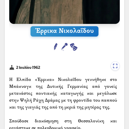
Έρρικα Νικολαΐδου
2 Ιουλίου 1962
Η Ελπίδα «Έρρικα» Νικολαΐδου γεννήθηκε στο
Μπάκναγκ της Δυτικής Γερμανίας από γονείς
μετανάστες ποντιακής καταγωγής και μεγάλωσε
στην Ψηλή Ράχη Δράμας με τη φροντίδα του παππού
και της γιαγιάς της από τη μεριά της μητέρας της.
Σπούδασε διακόσμηση στη Θεσσαλονίκη και
εργάστηκε σε πολεοδομικό γραφείο.