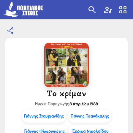
search
artist
view_cozy
share
search
Το κρίμαν
8 Απριλίου 1988
Ημ/νία Παραγωγής:
Γιάννης Σταυριανίδης
Γιάννης Τσανάκαλης
Γιάννης Φλωρινιώτης
Έρρικα Νικολαΐδου