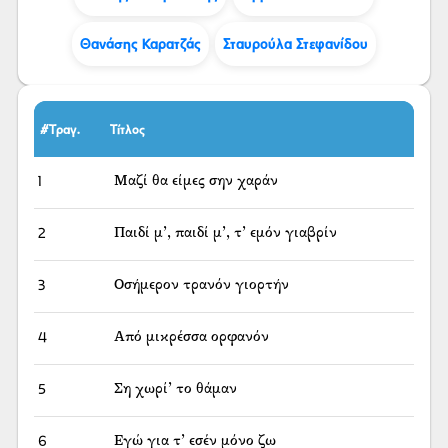
Θανάσης Καρατζάς
Σταυρούλα Στεφανίδου
#Τραγ.
Τίτλος
1
Μαζί θα είμες σην χαράν
2
Παιδί μ’, παιδί μ’, τ’ εμόν γιαβρίν
3
Οσήμερον τρανόν γιορτήν
4
Από μικρέσσα ορφανόν
5
Ση χωρί’ το θάμαν
6
Εγώ για τ’ εσέν μόνο ζω