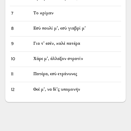
7
Το κρίμαν
8
Εσύ πουλί μ’, εσύ γιαβρί μ’
9
Για τ’ εσέν, καλέ πατέρα
10
Χάρε μ’, άλλαξον στρατίν
11
Πατέρα, εσύ ετράνυνες
12
Θεέ μ’, να δί’ς υπομονήν