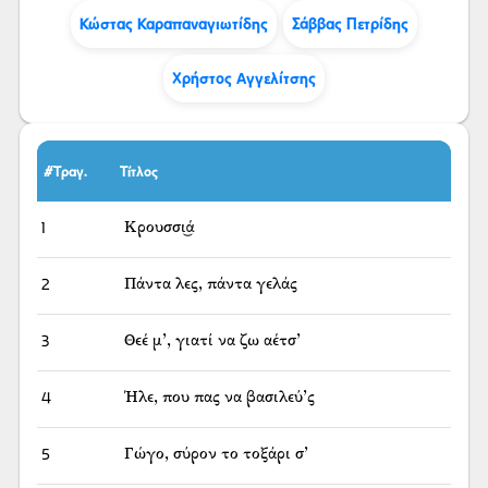
Κώστας Καραπαναγιωτίδης
Σάββας Πετρίδης
Χρήστος Αγγελίτσης
#Τραγ.
Τίτλος
1
Κρουσσι͜ά
2
Πάντα λες, πάντα γελάς
3
Θεέ μ’, γιατί να ζω αέτσ’
4
Ήλε, που πας να βασιλεύ’ς
5
Γώγο, σύρον το τοξάρι σ’