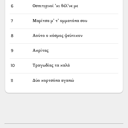
6
Οσπιτι͜ανοί ’κι θέλ’νε με
7
Μαρίτσα μ’ τ’ ομματόπα σου
8
Αούτο ο κόσμος ψεύτικον
9
Ακρίτας
10
Τραγωδίας τα καλά
11
Δύο κορτσόπα αγαπώ