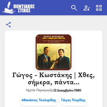
search
artist
view_cozy
share
search
Γώγος - Κωστάκης | Χθες,
σήμερα, πάντα...
12 Δεκεμβρίου 1980
Ημ/νία Παραγωγής:
Αθανάσιος Τσολερίδης
Γώγος Πετρίδης