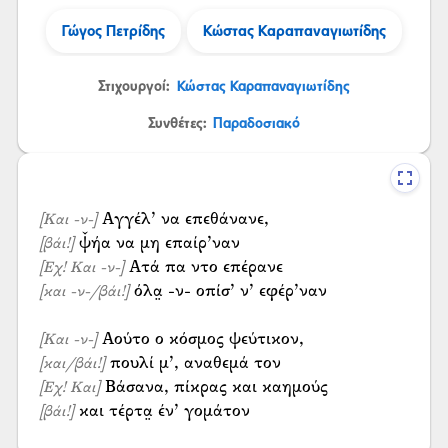
Γώγος Πετρίδης
Κώστας Καραπαναγιωτίδης
Στιχουργοί:
Κώστας Καραπαναγιωτίδης
Συνθέτες:
Παραδοσιακό
[Και -ν-]
[βάι!]
[Εχ! Και -ν-]
όλα̤ -ν- οπίσ’ ν’ εφέρ’ναν
[και -ν-/βάι!]
[Και -ν-]
[και/βάι!]
[Εχ! Και]
και τέρτα̤ έν’ γομάτον
[βάι!]