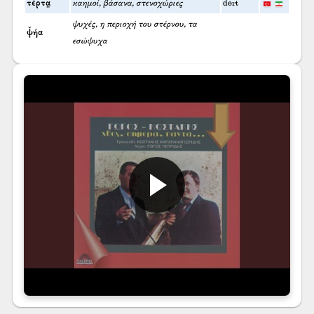
τέρτα̤
καημοί, βάσανα, στενοχώριες
dert
ψυχές, η περιοχή του στέρνου, τα
ψ̌ήα
εσώψυχα