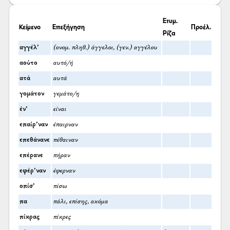
Ετυμ.
Κείμενο
Επεξήγηση
Προέλ.
Ρίζα
αγγέλ’
(ονομ. πληθ.) άγγελοι, (γεν.) αγγέλου
αούτο
αυτό/ή
ατά
αυτά
γομάτον
γεμάτο/η
έν’
είναι
επαίρ’ναν
έπαιρναν
επεθάνανε
πέθαιναν
επέρανε
πήραν
εφέρ’ναν
έφερναν
οπίσ’
πίσω
πα
πάλι, επίσης, ακόμα
πίκρας
πίκρες