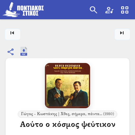
search
artist
view_cozy
search
skip_previous
skip_next
share
Γώγος - Κωστάκης | Χθες, σήμερα, πάντα...
(1980)
Αούτο ο κόσμος ψεύτικον