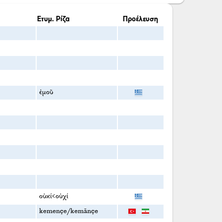
Ετυμ. Ρίζα
Προέλευση
ἐμοῦ
οὐκί<οὐχί
kemençe/kemānçe