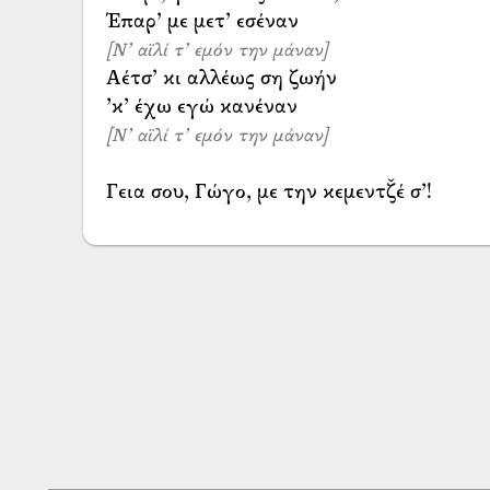
[Ν’ αϊλί τ’ εμόν την μάναν]
Αέτσ’ κι αλλέως ση ζωήν
[Ν’ αϊλί τ’ εμόν την μάναν]
Γεια σου, Γώγο, με την κεμεντζ̌έ σ’!