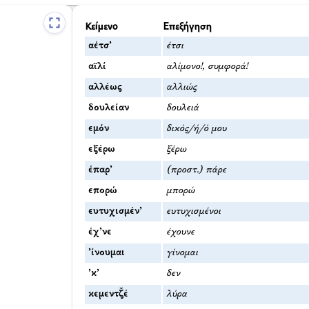
Κείμενο
Επεξήγηση
αέτσ’
έτσι
αϊλί
αλίμονο!, συμφορά!
αλλέως
αλλιώς
δουλείαν
δουλειά
εμόν
δικός/ή/ό μου
εξέρω
ξέρω
έπαρ’
(προστ.) πάρε
επορώ
μπορώ
ευτυχισμέν’
ευτυχισμένοι
έχ’νε
έχουνε
’ίνουμαι
γίνομαι
’κ’
δεν
κεμεντζ̌έ
λύρα