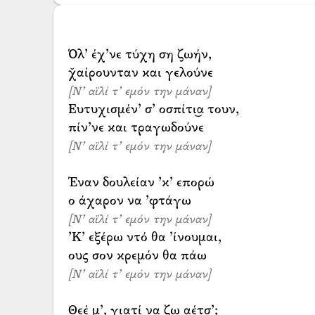
Όλ’ έχ’νε τύχη ση ζωήν,
[Ν’ αϊλί τ’ εμόν την μάναν]
Ευτυχισμέν’ σ’ οσπίτι͜α τουν,
[Ν’ αϊλί τ’ εμόν την μάναν]
Έναν δουλείαν ’κ’ επορώ
[Ν’ αϊλί τ’ εμόν την μάναν]
’Κ’ εξέρω ντό θα ’ίνουμαι,
[Ν’ αϊλί τ’ εμόν την μάναν]
Θεέ μ’, γιατί να ζω αέτσ’;