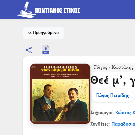
<< Προηγούμενο
share
Γώγος - Κωστάκης |
Θεέ μ’, 
Γώγος Πετρίδης
Στιχουργοί:
Κώστας 
Συνθέτες:
Παραδοσι