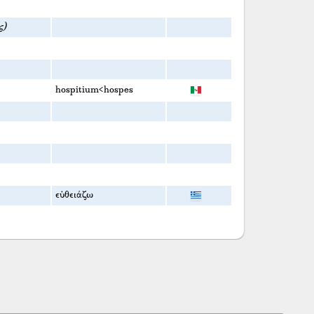
ς)
hospitium<hospes
εὐθειάζω