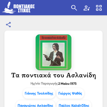
search
artist
view_cozy
share
search
Τα ποντιακά του Ασλανίδη
2 Μαίου 1975
Ημ/νία Παραγωγής:
Γιάννης Τσολπίδης
Γιώργος Ψαθάς
Παναγιώτης Ασλανίδης
Παύλος Καλαϊτζίδης