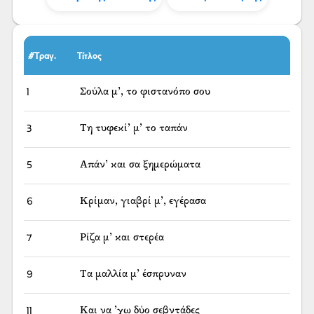
#Τραγ.
Τίτλος
1
Σούλα μ’, το φιστανόπο σου
3
Τη τυφεκί’ μ’ το ταπάν
5
Απάν’ και σα ξημερώματα
6
Κρίμαν, γιαβρί μ’, εγέρασα
7
Ρίζα μ’ και στερέα
9
Τα μαλλία μ’ έσπρυναν
11
Και να ’χω δύο σεβντάδες