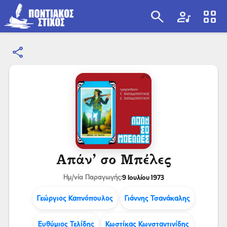
search
artist
view_cozy
share
search
Απάν’ σο Μπέλες
9 Ιουλίου 1973
Ημ/νία Παραγωγής:
Γεώργιος Καπνόπουλος
Γιάννης Τσανάκαλης
Ευθύμιος Τελίδης
Κωστίκας Κωνσταντινίδης