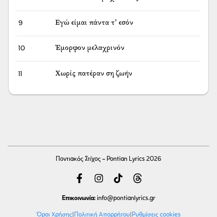
9
Εγώ είμαι πάντα τ’ εσόν
10
Έμορφον μελαχρινόν
11
Χωρίς πατέραν ση ζωήν
Ποντιακός Στίχος - Pontian Lyrics 2026
Επικοινωνία:
info
@pontianlyrics.gr
Όροι Χρήσης
|
Πολιτική Απορρήτου
|
Ρυθμίσεις cookies