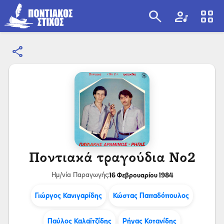
search
artist
view_cozy
share
search
Ποντιακά τραγούδια Νο2
16 Φεβρουαρίου 1984
Ημ/νία Παραγωγής:
Γιώργος Κανιγαρίδης
Κώστας Παπαδόπουλος
Παύλος Καλαϊτζίδης
Ρήγας Κοτανίδης