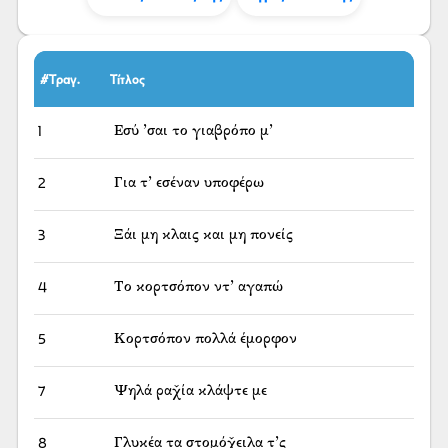
#Τραγ.
Τίτλος
1
Εσύ ’σαι το γιαβρόπο μ’
2
Για τ’ εσέναν υποφέρω
3
Ξάι μη κλαις και μη πονείς
4
Το κορτσόπον ντ’ αγαπώ
5
Κορτσόπον πολλά έμορφον
7
Ψηλά ραχ̌ία κλάψτε με
8
Γλυκέα τα στομόχ̌ειλα τ’ς