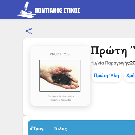
share
Πρώτη 
20
Ημ/νία Παραγωγής:
Πρώτη Ύλη
Χρή
#Τραγ.
Τίτλος