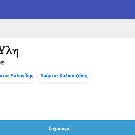
Ύλη
19
στος Ασλανίδης
Χρήστος Καλιοντζίδης
Στιχουργοί