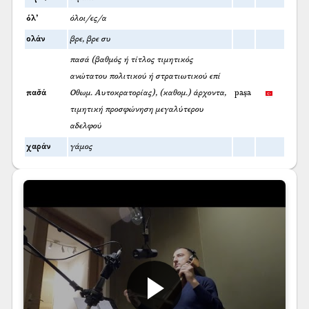
όλ’
όλοι/ες/α
ολάν
βρε, βρε συ
πασά (βαθμός ή τίτλος τιμητικός
ανώτατου πολιτικού ή στρατιωτικού επί
πασ̌ά
Οθωμ. Αυτοκρατορίας), (καθομ.) άρχοντα,
paşa
τιμητική προσφώνηση μεγαλύτερου
αδελφού
χαράν
γάμος