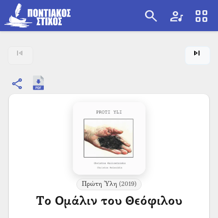
search
artist
view_cozy
search
skip_previous
skip_next
share
Πρώτη Ύλη
(2019)
Το Ομάλιν του Θεόφιλου