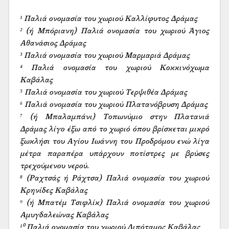
¹ Παλιά ονομασία του χωριού Καλλίφυτος Δράμας

² (ή Μπόριανη) Παλιά ονομασία του χωριού Άγιος 
Αθανάσιος Δράμας

³ Παλιά ονομασία του χωριού Μαρμαριά Δράμας

⁴ Παλιά ονομασία του χωριού Κοκκινόχωμα 
Καβάλας

⁵ Παλιά ονομασία του χωριού Τερψιθέα Δράμας

⁶ Παλιά ονομασία του χωριού Πλατανόβρυση Δράμας

⁷ (ή Μπαλαμπάνι) Τοπωνύμιο στην Πλατανιά 
Δράμας λίγο έξω από το χωριό όπου βρίσκεται μικρό 
ξωκλήσι του Αγίου Ιωάννη του Προδρόμου ενώ λίγα 
μέτρα παραπέρα υπάρχουν ποτίστρες με βρύσες 
τρεχούμενου νερού.

⁸ (Ραχτσάς ή Ράχτσα) Παλιά ονομασία του χωριού 
Κρηνίδες Καβάλας

⁹ (ή Μπατέμ Τσιφλίκ) Παλιά ονομασία του χωριού 
Αμυγδαλεώνας Καβάλας

¹⁰ Παλιά ονομασία του χωριού Διπόταμος Καβάλας
