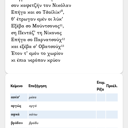
σον καφετζήν τον Νικόλαν
Επήγα και σο Τσ̌αϊλίκ¹⁰,
θ’ έτρωγαν εμέν οι λύκ’
Εξέβα σο Μούντσονος¹¹,
ση Πεντάζ’ τη Νίκονος
Επήγα σο Παρνατσούχ¹²
και εξέβα σ’ Οβατσούχ¹³
Έτον τ’ εμόν το χωρίον
κι έπια νερόπον κρύον
Ετυμ.
Κείμενο
Επεξήγηση
Προέλ.
Ρίζα
απέσ’
μέσα
αργώς
αργά
αφκά
κάτω
βράδον
βράδυ