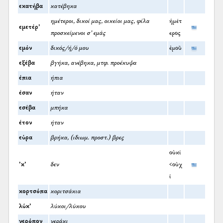
εκατήβα
κατέβηκα
ημέτεροι, δικοί μας, οικείοι μας, φίλα
ἡμέτ
εμετέρ’
προσκείμενοι σ' εμάς
ερος
εμόν
δικός/ή/ό μου
ἐμοῦ
εξέβα
βγήκα, ανέβηκα, μτφ. προέκυψα
έπια
ήπια
έσαν
ήταν
εσέβα
μπήκα
έτον
ήταν
εύρα
βρήκα, (ιδιωμ. προστ.) βρες
οὐκί
’κ’
δεν
<οὐχ
ί
κορτσόπα
κοριτσάκια
λύκ’
λύκοι/λύκου
νερόπον
νεράκι