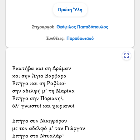
Πρώτη Ύλη
Στιχουργοί:
Θεόφιλος Παπαδόπουλος
Συνθέτες:
Παραδοσιακό
Εκατήβα και ση Δράμαν
και σην Άγια Βαρβάρα
Επήγα και ση Ραβίκα¹
σην αδελφή μ’ τη Μαρίκα
Επήγα σην Πόριανη²,
όλ’ γνωστοί και χωριανοί
Επήγα σον Νικηφόρον
με τον αδελφό μ’ τον Γιώργον
Επήγα στο Ντοαλάρ³