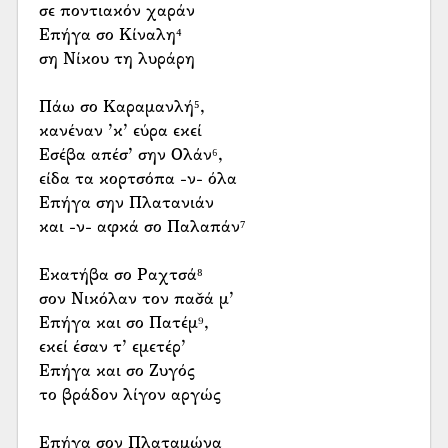
σε ποντιακόν χαράν
Επήγα σο Κίναλη⁴
ση Νίκου τη λυράρη
Πάω σο Καραμανλή⁵,
κανέναν ’κ’ εύρα εκεί
Εσέβα απέσ’ σην Ολάν⁶,
είδα τα κορτσόπα -ν- όλα
Επήγα σην Πλατανιάν
και -ν- αφκά σο Παλαπάν⁷
Εκατήβα σο Ραχτσά⁸
σον Νικόλαν τον πασ̌ά μ’
Επήγα και σο Πατέμ⁹,
εκεί έσαν τ’ εμετέρ’
Επήγα και σο Ζυγός
το βράδον λίγον αργώς
Επήγα σον Πλαταμώνα