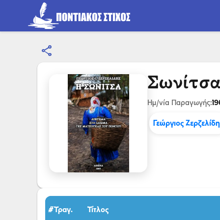
share
Σωνίτσ
19
Ημ/νία Παραγωγής:
Γεώργιος Ζερζελίδη
#Τραγ.
Τίτλος