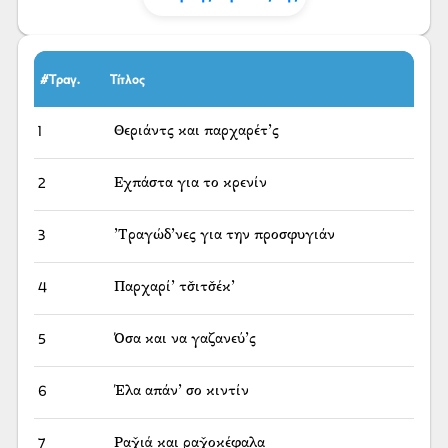
#Τραγ.
Τίτλος
1
Θεριάντς και παρχαρέτ’ς
2
Εχπάστα για το κρενίν
3
’Τραγώδ’νες για την προσφυγιάν
4
Παρχαρί’ τσ̌ιτσ̌έκ’
5
Όσα και να γαζανεύ’ς
6
Έλα απάν’ σο κιντίν
7
Ραχ̌ι͜ά και ραχ̌οκέφαλα