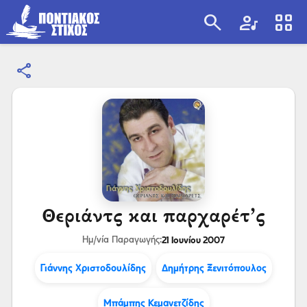
search
artist
view_cozy
share
search
Θεριάντς και παρχαρέτ’ς
21 Ιουνίου 2007
Ημ/νία Παραγωγής:
Γιάννης Χριστοδουλίδης
Δημήτρης Ξενιτόπουλος
Μπάμπης Κεμανετζίδης