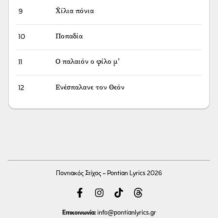
9
Χ̌ίλια πόνια
10
Ποπαδία
11
Ο παλαιόν ο φίλο μ’
12
Ενέσπαλανε τον Θεόν
Ποντιακός Στίχος - Pontian Lyrics 2026
Επικοινωνία:
info
@pontianlyrics.gr