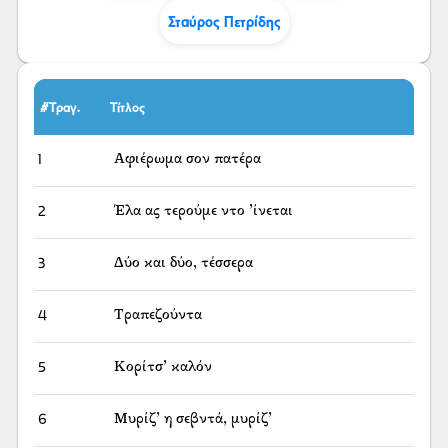
Σταύρος Πετρίδης
#Τραγ.
Τίτλος
1
Αφιέρωμα σον πατέρα
2
Έλα ας τερούμε ντο ’ίνεται
3
Δύο και δύο, τέσσερα
4
Τραπεζούντα
5
Κορίτσ’ καλόν
6
Μυρίζ’ η σεβντά, μυρίζ’