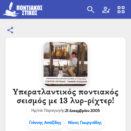
search
artist
view_cozy
share
search
Υπερατλαντικός ποντιακός
σεισμός με 13 λυρ-ρίχτερ!
21 Δεκεμβρίου 2005
Ημ/νία Παραγωγής:
Γιάννης Απαζίδης
Νίκος Γεωργιάδης