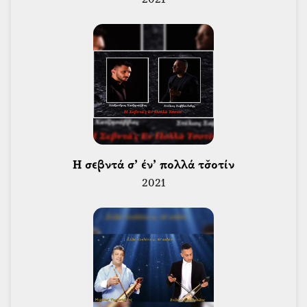
2021
 Η σεβντά σ’ έν’ πολλά τσ̌οτίν 
2021