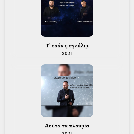
 Τ’ εσόν η εγκάλι͜α 
2021
 Αούτα τα πλουμία 