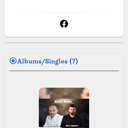
album
Albums/Singles (7)