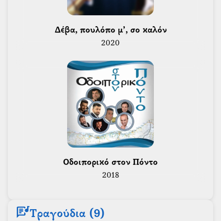
 Δέβα, πουλόπο μ’, σο καλόν 
2020
 Οδοιπορικό στον Πόντο 
2018
lyrics
Τραγούδια (9)