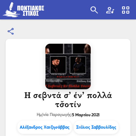
search
artist
view_cozy
share
search
Η σεβντά σ’ έν’ πολλά
τσ̌οτίν
5 Μαρτίου 2021
Ημ/νία Παραγωγής:
Αλέξανδρος Χατζησάββας
Στέλιος Σαββουλίδης