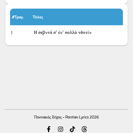
#Τραγ.
Τίτλος
1
Η σεβντά σ’ έν’ πολλά τσ̌οτίν
Ποντιακός Στίχος - Pontian Lyrics 2026