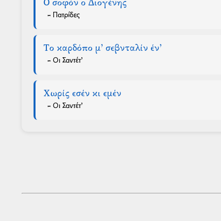
Ο σοφόν ο Διογένης
- Πατρίδες
Το καρδόπο μ’ σεβνταλίν έν’
- Οι Σαντέτ’
Χωρίς εσέν κι εμέν
- Οι Σαντέτ’