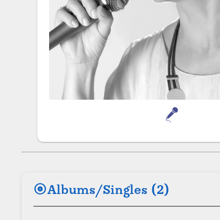
album
Albums/Singles (2)