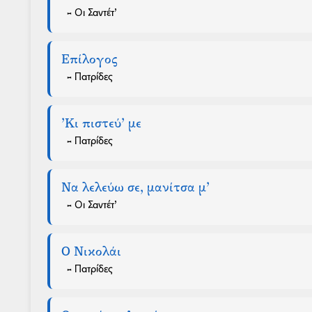
- Οι Σαντέτ’
Επίλογος
- Πατρίδες
’Κι πιστεύ’ με
- Πατρίδες
Να λελεύω σε, μανίτσα μ’
- Οι Σαντέτ’
Ο Νικολάι
- Πατρίδες