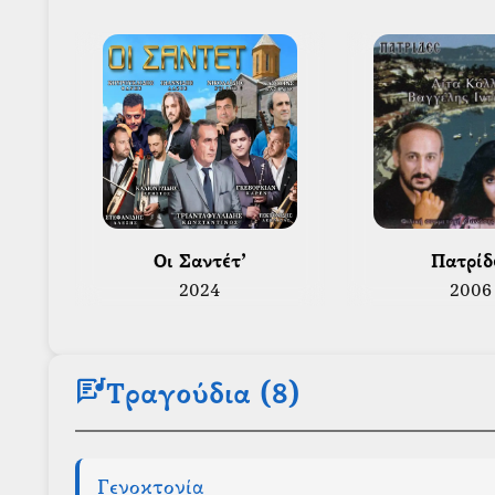
 Οι Σαντέτ’ 
 Πατρίδ
2024
2006
lyrics
Τραγούδια (8)
Γενοκτονία