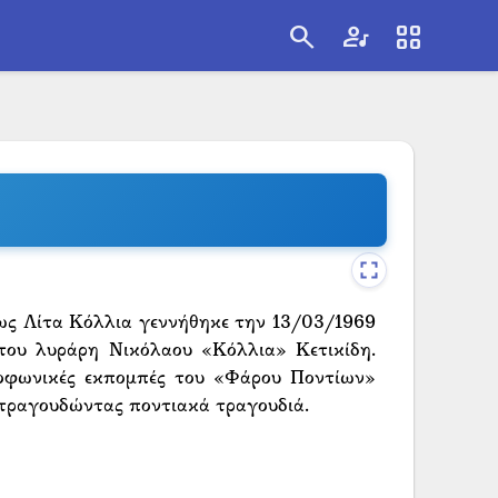
search
artist
view_cozy
search
ως Λίτα Κόλλια γεννήθηκε την 13/03/1969
του λυράρη Νικόλαου «Κόλλια» Κετικίδη.
ιοφωνικές εκπομπές του «Φάρου Ποντίων»
 τραγουδώντας ποντιακά τραγουδιά.