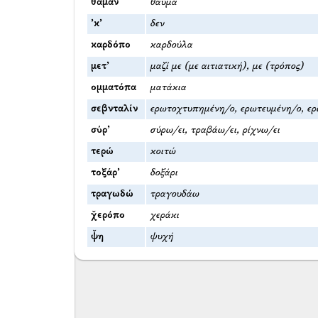
θάμαν
θαύμα
’κ’
δεν
καρδόπο
καρδούλα
μετ’
μαζί με (με αιτιατική), με (τρόπος)
ομματόπα
ματάκια
σεβνταλίν
ερωτοχτυπημένη/ο, ερωτευμένη/ο, ερ
σύρ’
σύρω/ει, τραβάω/ει, ρίχνω/ει
τερώ
κοιτώ
τοξάρ’
δοξάρι
τραγωδώ
τραγουδάω
χ̌ερόπο
χεράκι
ψ̌η
ψυχή