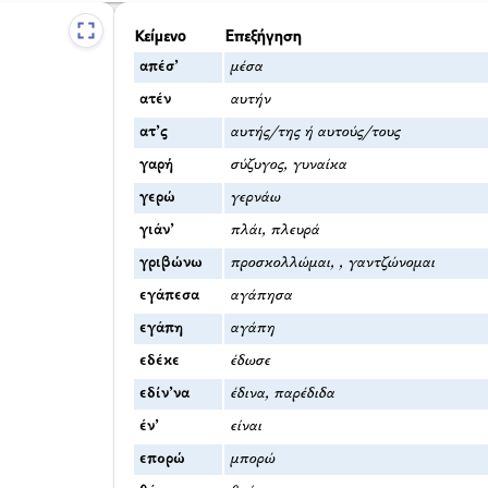
Κείμενο
Επεξήγηση
απέσ’
μέσα
ατέν
αυτήν
ατ’ς
αυτής/της ή αυτούς/τους
γαρή
σύζυγος, γυναίκα
γερώ
γερνάω
γιάν’
πλάι, πλευρά
γριβώνω
προσκολλώμαι, , γαντζώνομαι
εγάπεσα
αγάπησα
εγάπη
αγάπη
εδέκε
έδωσε
εδίν’να
έδινα, παρέδιδα
έν’
είναι
επορώ
μπορώ