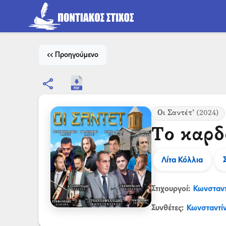
<< Προηγούμενο
share
Οι Σαντέτ’
(2024)
Το καρδ
Λίτα Κόλλια
Στιχουργοί:
Κωνσταντ
Συνθέτες:
Κωνσταντί