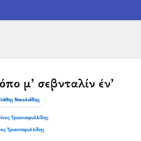
όπο μ’ σεβνταλίν έν’
Στάθης Νικολαΐδης
ίνος Τριανταφυλλίδης
νος Τριανταφυλλίδης