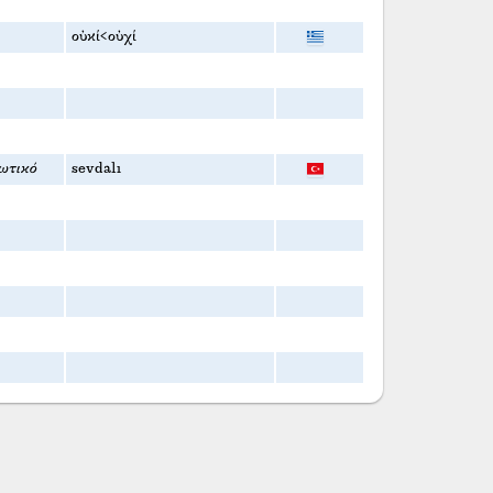
οὐκί<οὐχί
ωτικό
sevdalı