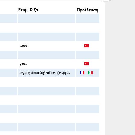
Ετυμ. Ρίζα
Προέλευση
karı
yan
αγριφώνω<agrafer<grappa