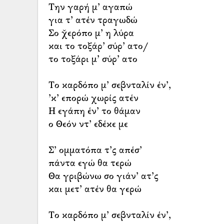
Την γαρή μ’ αγαπώ
για τ’ ατέν τραγωδώ
Σο χ̌ερόπο μ’ η λύρα
και το τοξάρ’ σύρ’ ατο/
το τοξάρι μ’ σύρ’ ατο
Το καρδόπο μ’ σεβνταλίν έν’,
’κ’ επορώ χωρίς ατέν
Η εγάπη έν’ το θάμαν
ο Θεόν ντ’ εδέκε με
Σ’ ομματόπα τ’ς απέσ’
πάντα εγώ θα τερώ
Θα γριβώνω σο γιάν’ ατ’ς
και μετ’ ατέν θα γερώ
Το καρδόπο μ’ σεβνταλίν έν’,