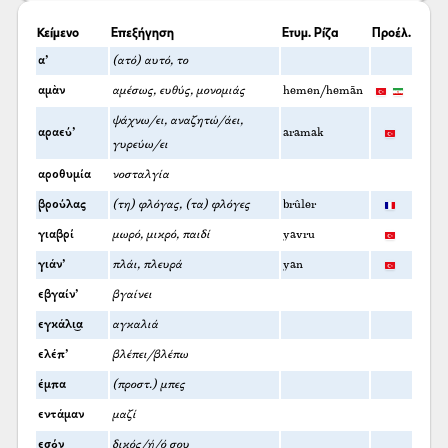
Κείμενο
Επεξήγηση
Ετυμ. Ρίζα
Προέλ.
α’
(ατό) αυτό, το
αμὰν
αμέσως, ευθύς, μονομιάς
hemen/hemān
ψάχνω/ει, αναζητώ/άει,
αραεύ’
aramak
γυρεύω/ει
αροθυμία
νοσταλγία
βρούλας
(τη) φλόγας, (τα) φλόγες
brûler
γιαβρί
μωρό, μικρό, παιδί
yavru
γιάν’
πλάι, πλευρά
yan
εβγαίν’
βγαίνει
εγκάλι͜α
αγκαλιά
ελέπ’
βλέπει/βλέπω
έμπα
(προστ.) μπες
εντάμαν
μαζί
εσόν
δικός/ή/ό σου