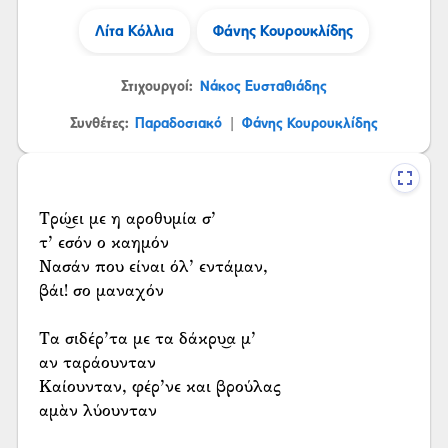
Λίτα Κόλλια
Φάνης Κουρουκλίδης
Στιχουργοί:
Νάκος Ευσταθιάδης
Συνθέτες:
Παραδοσιακό
Φάνης Κουρουκλίδης
|
Τρώ͜ει με η αροθυμία σ’
τ’ εσόν ο καημόν
Νασάν που είναι όλ’ εντάμαν,
βάι! σο μαναχόν
Τα σιδέρ’τα με τα δάκρυ͜α μ’
αν ταράουνταν
Καίουνταν, φέρ’νε και βρούλας
αμὰν λύουνταν