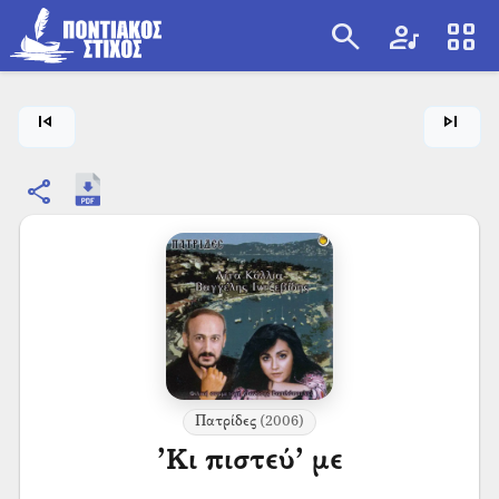
search
artist
view_cozy
search
skip_previous
skip_next
share
Πατρίδες
(2006)
’Κι πιστεύ’ με