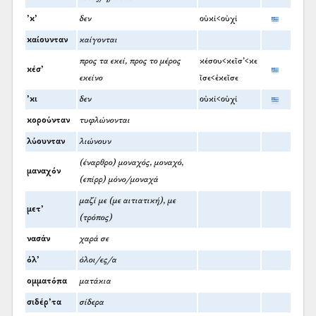
’κ’
δεν
οὐκί<οὐχί
καίουνταν
καίγονται
προς τα εκεί, προς το μέρος
κέσου<κεῖσ’<κε
κέσ’
εκείνο
ῖσε<ἐκεῖσε
’κι
δεν
οὐκί<οὐχί
κορούνταν
τυφλώνονται
λύουνταν
λιώνουν
(έναρθρο) μοναχός, μοναχό,
μαναχόν
(επίρρ) μόνο/μοναχά
μαζί με (με αιτιατική), με
μετ’
(τρόπος)
νασάν
χαρά σε
όλ’
όλοι/ες/α
ομματόπα
ματάκια
σιδέρ’τα
σίδερα