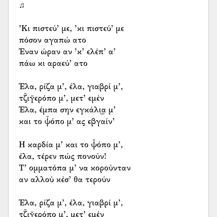
♫
’Κι πιστεύ’ με, ’κι πιστεύ’ με
πόσον αγαπώ ατο
Έναν ώραν αν ’κ’ ελέπ’ α’
πάω κι αραεύ’ ατο
Έλα, ρίζα μ’, έλα, γιαβρί μ’,
τζ̌ιγ̆ερόπο μ’, μετ’ εμέν
Έλα, έμπα σην εγκάλι͜α μ’
και το ψ̌όπο μ’ ας εβγαίν’
Η καρδία μ’ και το ψ̌όπο μ’,
έλα, τέρεν πώς πονούν!
Τ’ ομματόπα μ’ να κορούνταν
αν αλλού κέσ’ θα τερούν
Έλα, ρίζα μ’, έλα, γιαβρί μ’,
τζ̌ιγ̆ερόπο μ’, μετ’ εμέν