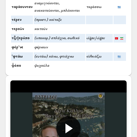
αναμιγνύονται,
ταράουνταν
ταράσσω
ανακατεύονται, μπλέκονται
τέρεν
(προστ.) κοίταξε
τερούν
κοιτούν
τζ̌ιγ̆ερόπο
(υποκορ.) σπλάχνο, σωθικό
ciğer/ciger
φέρ’νε
φέρνουν
’φτάω
(ευτάω) κάνω, φτιάχνω
εὐθειάζω
ψ̌όπο
ψυχούλα