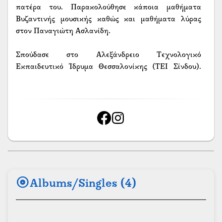
πατέρα του. Παρακολούθησε κάποια μαθήματα
Βυζαντινής μουσικής καθώς και μαθήματα λύρας
στον Παναγιώτη Ασλανίδη.
Σπούδασε στο Αλεξάνδρειο Τεχνολογικό
Εκπαιδευτικό Ίδρυμα Θεσσαλονίκης (ΤΕΙ Σίνδου).
Σήμερα συνεργάζεται μαζί με τον Διονύση Παυλίδη
και με τον Τριαντάφυλλο Ταρατσίδη.
album
Albums/Singles (4)