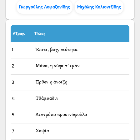
Γιωργούλης Λαφαζανίδης
Μιχάλης Καλιοντζίδης
#Τραγ.
Τίτλος
1
Έκιτι, βαχ, νεότητα
2
Μάνα, η νύφε τ’ εμόν
3
Έρθεν η άνοιξη
4
Τσ̌άμπασ̌ιν
5
Δεντρόπα πρασινόφυλλα
7
Χαψία