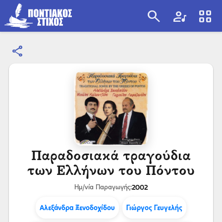
search
artist
view_cozy
share
search
Παραδοσιακά τραγούδια
των Ελλήνων του Πόντου
2002
Ημ/νία Παραγωγής:
Αλεξάνδρα Ξενοδοχίδου
Γιώργος Γευγελής