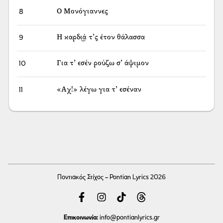
8
Ο Μονόγιαννες
9
Η καρδι͜ά τ’ς έτον θάλασσα
10
Για τ’ εσέν ρούζω σ’ άψιμον
11
«Αχ!» λέγω για τ’ εσέναν
Ποντιακός Στίχος - Pontian Lyrics 2026
Επικοινωνία:
info
@pontianlyrics.gr