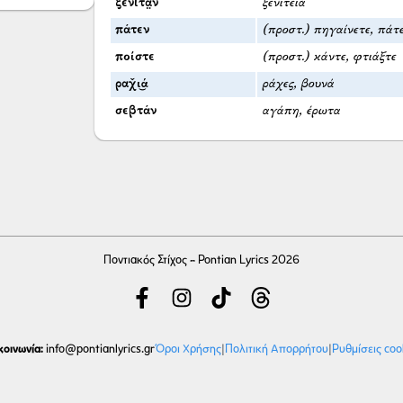
ξενιτά̤ν
ξενιτειά
πάτεν
(προστ.) πηγαίνετε, πάτ
ποίστε
(προστ.) κάντε, φτιάξτε
ραχ̌ι͜ά
ράχες, βουνά
σεβτάν
αγάπη, έρωτα
Ποντιακός Στίχος - Pontian Lyrics 2026
κοινωνία:
Όροι Χρήσης
|
Πολιτική Απορρήτου
|
Ρυθμίσεις coo
info
@pontianlyrics.gr
Με την ευγενική χορηγία φιλοξενίας της