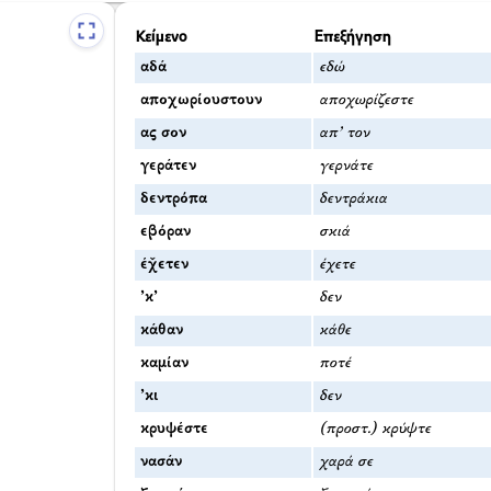
Κείμενο
Επεξήγηση
αδά
εδώ
αποχωρίουστουν
αποχωρίζεστε
ας σον
απ’ τον
γεράτεν
γερνάτε
δεντρόπα
δεντράκια
εβόραν
σκιά
έχ̌ετεν
έχετε
’κ’
δεν
κάθαν
κάθε
καμίαν
ποτέ
’κι
δεν
κρυψέστε
(προστ.) κρύψτε
νασάν
χαρά σε