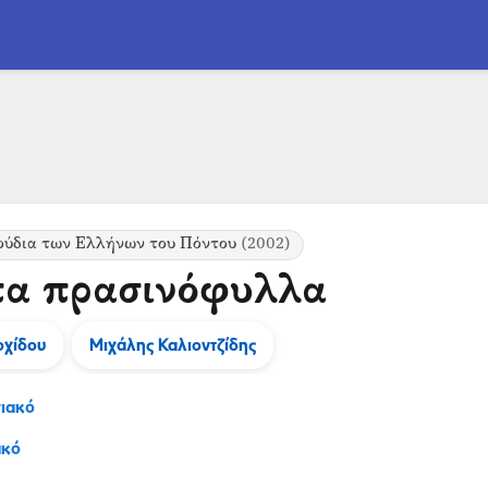
ούδια των Ελλήνων του Πόντου
(2002)
πα πρασινόφυλλα
οχίδου
Μιχάλης Καλιοντζίδης
ιακό
ακό