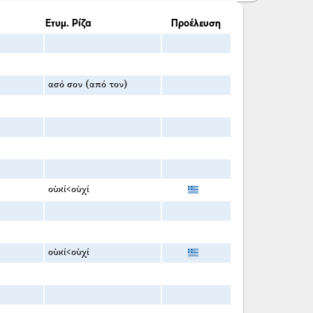
Ετυμ. Ρίζα
Προέλευση
ασό σον (από τον)
οὐκί<οὐχί
οὐκί<οὐχί