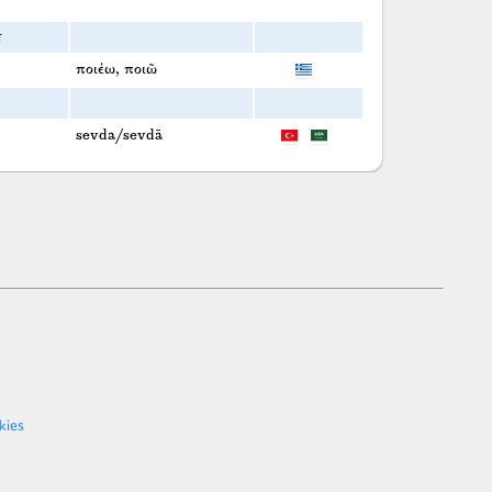
ε
ποιέω, ποιῶ
sevda/sevdā
kies