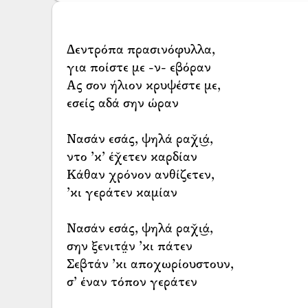
Δεντρόπα πρασινόφυλλα,
για ποίστε με -ν- εβόραν
Ας σον ήλιον κρυψέστε με,
εσείς αδά σην ώραν
Νασάν εσάς, ψηλά ραχ̌ι͜ά,
ντο ’κ’ έχ̌ετεν καρδίαν
Κάθαν χρόνον ανθίζετεν,
’κι γεράτεν καμίαν
Νασάν εσάς, ψηλά ραχ̌ι͜ά,
σην ξενιτά̤ν ’κι πάτεν
Σεβτάν ’κι αποχωρίουστουν,
σ’ έναν τόπον γεράτεν